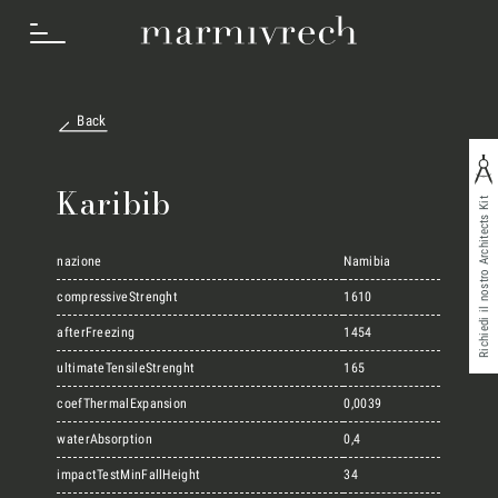
Back
Cosa Facciamo
Karibib
Richiedi il nostro Architects Kit
Settori
nazione
Namibia
compressiveStrenght
1610
afterFreezing
1454
Progetti
ultimateTensileStrenght
165
coefThermalExpansion
0,0039
Innovation Lab
waterAbsorption
0,4
impactTestMinFallHeight
34