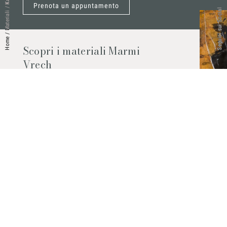
Prenota un appuntamento
/
Seguici sui Social
Materiali
/
Home
Scopri i materiali Marmi
Vrech
Marmo, pietre naturali, ceramiche,
agglomerati al quarzo e molto altro.
Contattaci per scoprire tutti i materiali
disponibili.
Richiedilo subito
© 2026 Marmi Vrech | All rights reserved | P.IVA 03122200300