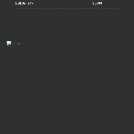
Marmi Vrech Collection
bulkDensity
26690
Materiali
Finiture
Magazine
Insieme per grandi progetti
Chi siamo
Richiedi l'Architect's kit, il kit di
progettazione realizzato per architetti e
Lavora con Noi
interior designer alla ricerca di pietre
naturali da utilizzare nel prossimo
progetto.
Contatti