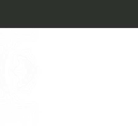
Voglio ricevere il vostro
Architect’s kit
Italiano
Vorrei un appuntamento per una
Consulenza Gratuita
English
Nome
Cognome
E-mail
Telefono
Messaggio
Acconsento all'uso dei dati come da
indicazioni della
Privacy Policy
*