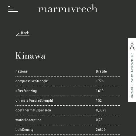
Back
Cosa Facciamo
Kinawa
Richiedi il nostro Architects Kit
Settori
nazione
Brasile
compressiveStrenght
1776
afterFreezing
1610
Progetti
ultimateTensileStrenght
152
coefThermalExpansion
0,0073
Innovation Lab
waterAbsorption
0,23
bulkDensity
26820