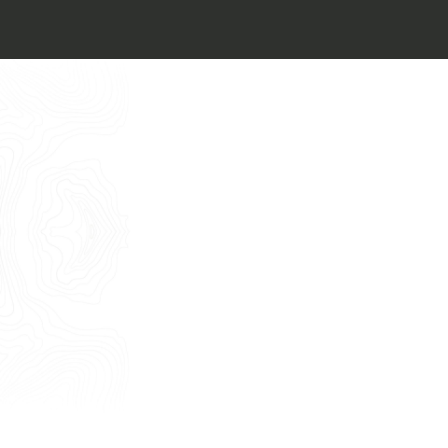
Architect’s kit
Italiano
Vorrei un appuntamento per una
Consulenza Gratuita
English
Nome
Cognome
E-mail
Telefono
Messaggio
Acconsento all'uso dei dati come da
indicazioni della
Privacy Policy
*