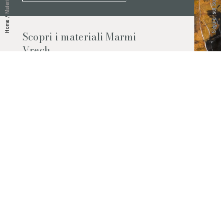
Seguici sui Social
Materiali
/
Home
Scopri i materiali Marmi
Vrech
Marmo, pietre naturali, ceramiche,
agglomerati al quarzo e molto altro.
Contattaci per scoprire tutti i materiali
disponibili.
Richiedilo subito
© 2026 Marmi Vrech | All rights reserved | P.IVA 03122200300
Via degli Onez, 42 - 33052 Cervignano del Friuli (Udine) - T. +39 0431