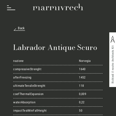
Back
Cosa Facciamo
Labrador Antique Scuro
Richiedi il nostro Architects Kit
Settori
nazione
Norvegia
compressiveStrenght
1640
afterFreezing
1452
Progetti
ultimateTensileStrenght
118
coefThermalExpansion
0,009
Innovation Lab
waterAbsorption
0,22
impactTestMinFallHeight
50