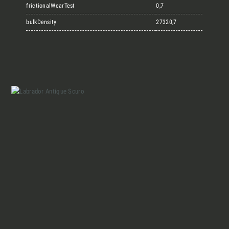
Marmi Vrech Collection
frictionalWearTest
0,7
bulkDensity
27320,7
Materiali
Finiture
Magazine
Insieme per grandi progetti
Chi siamo
Richiedi l'Architect's kit, il kit di
progettazione realizzato per architetti e
Lavora con Noi
interior designer alla ricerca di pietre
naturali da utilizzare nel prossimo
Contatti
progetto.