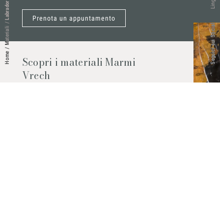
Lingue
Prenota un appuntamento
/
Seguici sui Social
Materiali
/
Home
Scopri i materiali Marmi
Vrech
Marmo, pietre naturali, ceramiche,
agglomerati al quarzo e molto altro.
Contattaci per scoprire tutti i materiali
disponibili.
Richiedilo subito