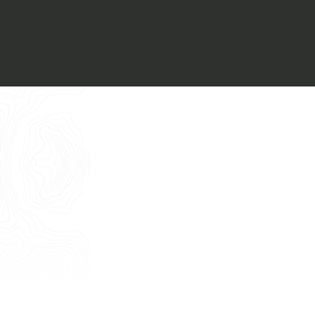
Voglio ricevere il vostro
Architect’s kit
Italiano
Vorrei un appuntamento per una
Consulenza Gratuita
English
Nome
Cognome
E-mail
Telefono
Messaggio
Acconsento all'uso dei dati come da
indicazioni della
Privacy Policy
*