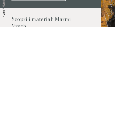
Seguici sui Social
Materiali
/
Home
Scopri i materiali Marmi
Vrech
Marmo, pietre naturali, ceramiche,
agglomerati al quarzo e molto altro.
Contattaci per scoprire tutti i materiali
disponibili.
Richiedilo subito
© 2026 Marmi Vrech | All rights reserved | P.IVA 03122200300
Via degli Onez, 42 - 33052 Cervignano del Friuli (Udine) - T. +39 0431