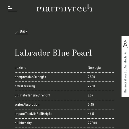
Back
Cosa Facciamo
Labrador Blue Pearl
Richiedi il nostro Architects Kit
Settori
nazione
Norvegia
compressiveStrenght
2520
afterFreezing
2260
Progetti
ultimateTensileStrenght
207
waterAbsorption
0,45
Innovation Lab
impactTestMinFallHeight
46,5
bulkDensity
27300