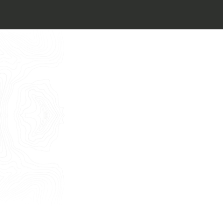
Architect’s kit
Italiano
Vorrei un appuntamento per una
Consulenza Gratuita
English
Nome
Cognome
E-mail
Telefono
Messaggio
Acconsento all'uso dei dati come da
indicazioni della
Privacy Policy
*