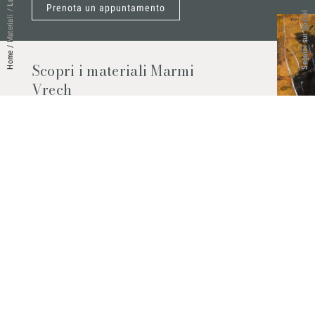
Prenota un appuntamento
/
Seguici sui Social
Materiali
/
Home
Scopri i materiali Marmi
Vrech
Marmo, pietre naturali, ceramiche,
agglomerati al quarzo e molto altro.
Contattaci per scoprire tutti i materiali
disponibili.
Richiedilo subito
© 2026 Marmi Vrech | All rights reserved | P.IVA 03122200300