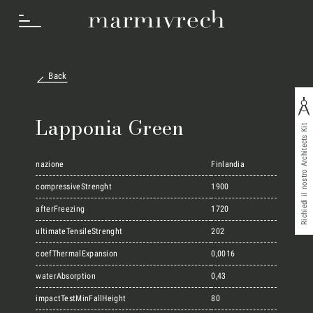
Back
Cosa Facciamo
Lapponia Green
Richiedi il nostro Architects Kit
Settori
nazione
Finlandia
compressiveStrenght
1900
afterFreezing
1720
Progetti
ultimateTensileStrenght
202
coefThermalExpansion
0,0016
Innovation Lab
waterAbsorption
0,43
impactTestMinFallHeight
80