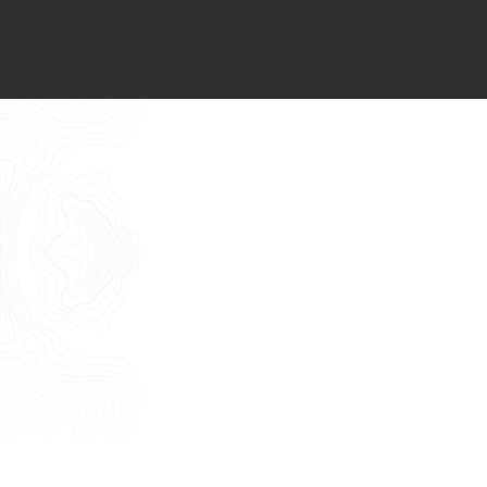
Voglio ricevere il vostro
Architect’s kit
Italiano
Vorrei un appuntamento per una
Consulenza Gratuita
English
Nome
Cognome
E-mail
Telefono
Messaggio
Acconsento all'uso dei dati come da
indicazioni della
Privacy Policy
*