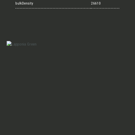
Marmi Vrech Collection
bulkDensity
26610
Materiali
Finiture
Magazine
Insieme per grandi progetti
Chi siamo
Richiedi l'Architect's kit, il kit di
progettazione realizzato per architetti e
Lavora con Noi
interior designer alla ricerca di pietre
naturali da utilizzare nel prossimo
progetto.
Contatti