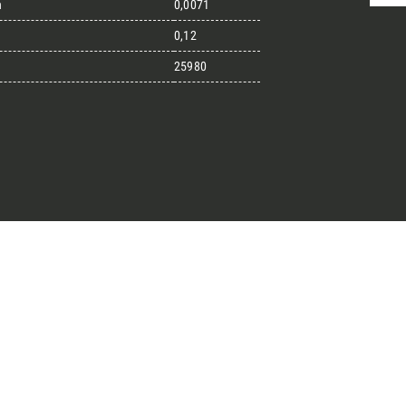
n
0,0071
0,12
25980
randi progetti
il kit di progettazione realizzato
esigner alla ricerca di pietre
 prossimo progetto.
ro Architect’s kit
o per una Consulenza Gratuita
Cognome
English
Telefono