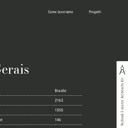
Come lavoriamo
Progetti
Gerais
Richiedi il nostro Architects Kit
Brasile
2165
1550
ht
146