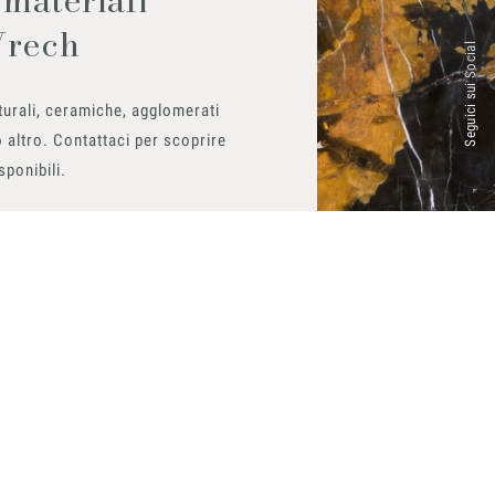
Vrech
Seguici sui Social
urali, ceramiche, agglomerati
 altro. Contattaci per scoprire
isponibili.
ito