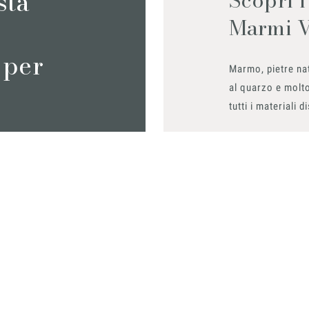
sta
Marmi 
 per
Marmo, pietre nat
al quarzo e molto
tutti i materiali d
Richiedilo sub