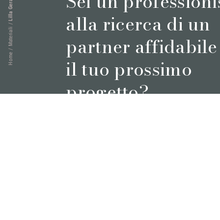
Sei un professioni
Lilla Gerais
alla ricerca di un
/
Materiali
partner affidabile
/
Home
il tuo prossimo
progetto?
Prenota un appuntamento