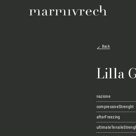
Back
Lilla 
nazione
compressiveStrenght
afterFreezing
ultimateTensileStreng