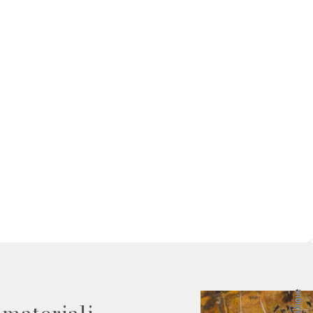
 dati come da indicazioni della
Lingue
 materiali