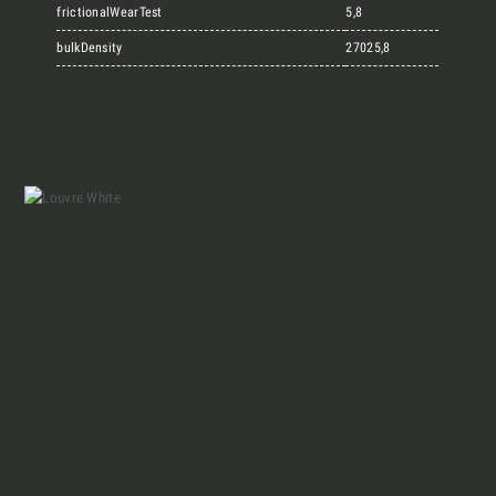
Marmi Vrech Collection
frictionalWearTest
5,8
bulkDensity
27025,8
Materiali
Finiture
Magazine
Insieme per grandi progetti
Chi siamo
Richiedi l'Architect's kit, il kit di
progettazione realizzato per architetti e
Lavora con Noi
interior designer alla ricerca di pietre
naturali da utilizzare nel prossimo
Contatti
progetto.