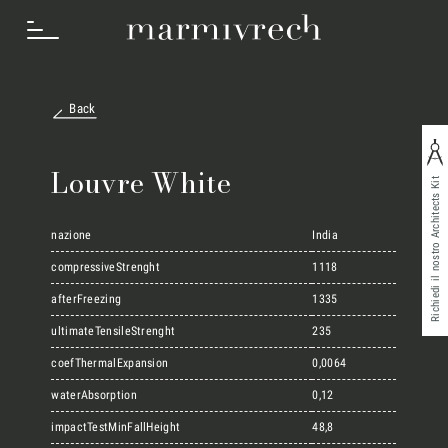
Back
Cosa Facciamo
Louvre White
Richiedi il nostro Architects Kit
Settori
nazione
India
compressiveStrenght
1118
afterFreezing
1335
Progetti
ultimateTensileStrenght
235
coefThermalExpansion
0,0064
Innovation Lab
waterAbsorption
0,12
impactTestMinFallHeight
48,8