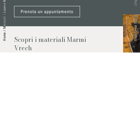
Louvre White
Lingue
Prenota un appuntamento
/
Seguici sui Social
Materiali
/
Home
Scopri i materiali Marmi
Vrech
Marmo, pietre naturali, ceramiche,
agglomerati al quarzo e molto altro.
Contattaci per scoprire tutti i materiali
disponibili.
Richiedilo subito