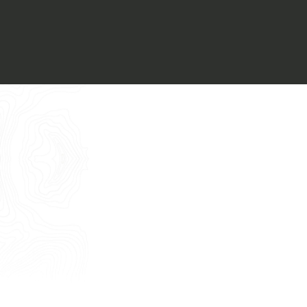
Voglio ricevere il vostro
Architect’s kit
Italiano
Vorrei un appuntamento per una
Consulenza Gratuita
English
Nome
Cognome
E-mail
Telefono
Messaggio
Acconsento all'uso dei dati come da
indicazioni della
Privacy Policy
*