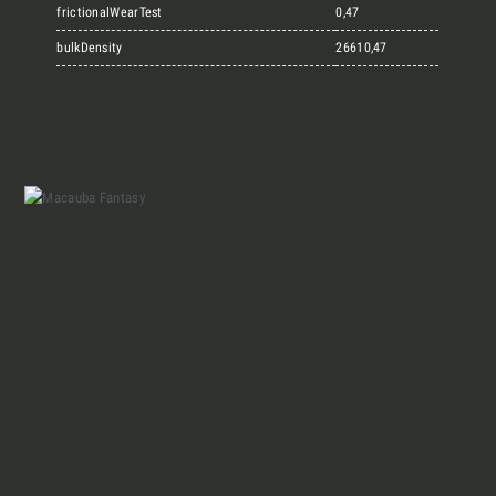
Marmi Vrech Collection
frictionalWearTest
0,47
bulkDensity
26610,47
Materiali
Finiture
Magazine
Insieme per grandi progetti
Chi siamo
Richiedi l'Architect's kit, il kit di
progettazione realizzato per architetti e
Lavora con Noi
interior designer alla ricerca di pietre
naturali da utilizzare nel prossimo
Contatti
progetto.