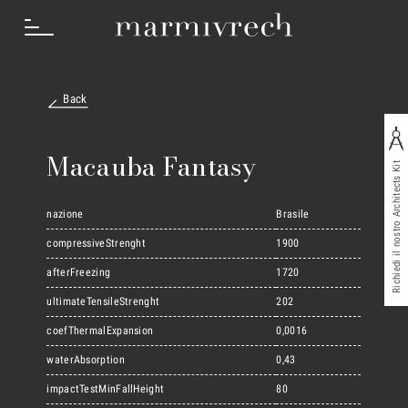
Back
Cosa Facciamo
Macauba Fantasy
Richiedi il nostro Architects Kit
Settori
nazione
Brasile
compressiveStrenght
1900
afterFreezing
1720
Progetti
ultimateTensileStrenght
202
coefThermalExpansion
0,0016
Innovation Lab
waterAbsorption
0,43
impactTestMinFallHeight
80