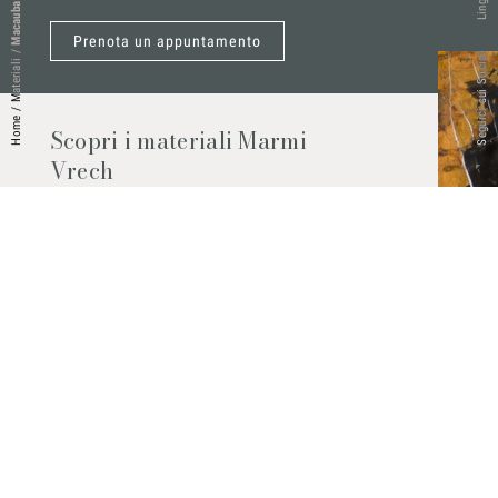
Macauba Fantasy
Lingue
Prenota un appuntamento
/
Seguici sui Social
Materiali
/
Home
Scopri i materiali Marmi
Vrech
Marmo, pietre naturali, ceramiche,
agglomerati al quarzo e molto altro.
Contattaci per scoprire tutti i materiali
disponibili.
Richiedilo subito