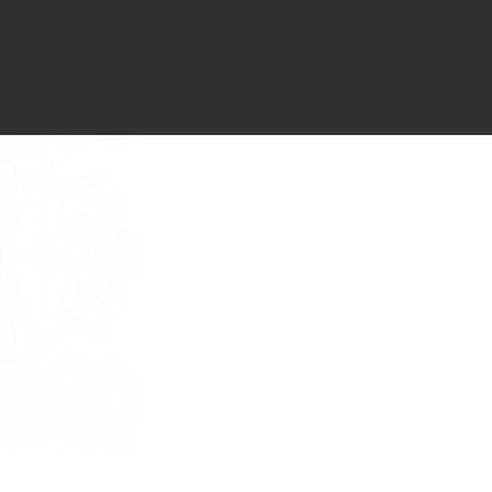
Voglio ricevere il vostro
Architect’s kit
Italiano
Vorrei un appuntamento per una
Consulenza Gratuita
English
Nome
Cognome
E-mail
Telefono
Messaggio
Acconsento all'uso dei dati come da
indicazioni della
Privacy Policy
*