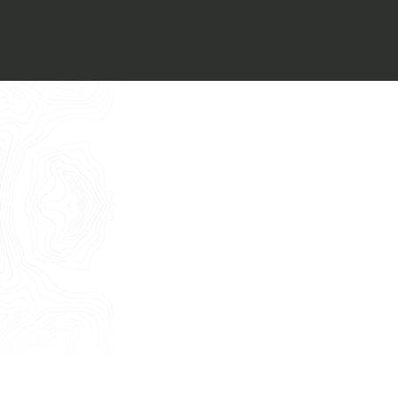
Voglio ricevere il vostro
Architect’s kit
Italiano
Vorrei un appuntamento per una
Consulenza Gratuita
English
Nome
Cognome
E-mail
Telefono
Messaggio
Acconsento all'uso dei dati come da
indicazioni della
Privacy Policy
*