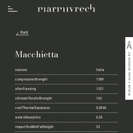
Back
Cosa Facciamo
Macchietta
Richiedi il nostro Architects Kit
Settori
nazione
Italia
compressiveStrenght
1389
afterFreezing
1321
Progetti
ultimateTensileStrenght
162
coefThermalExpansion
0,0046
Innovation Lab
waterAbsorption
0,35
impactTestMinFallHeight
52