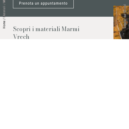
Prenota un appuntamento
/
Seguici sui Social
Materiali
/
Home
Scopri i materiali Marmi
Vrech
Marmo, pietre naturali, ceramiche,
agglomerati al quarzo e molto altro.
Contattaci per scoprire tutti i materiali
disponibili.
Richiedilo subito
© 2026 Marmi Vrech | All rights reserved | P.IVA 03122200300