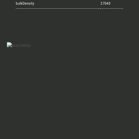
Marmi Vrech Collection
bulkDensity
27040
Materiali
Finiture
Magazine
Insieme per grandi progetti
Chi siamo
Richiedi l'Architect's kit, il kit di
progettazione realizzato per architetti e
Lavora con Noi
interior designer alla ricerca di pietre
naturali da utilizzare nel prossimo
progetto.
Contatti