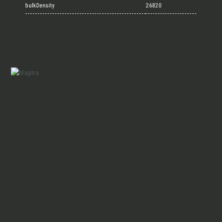
Marmi Vrech Collection
bulkDensity
26820
Materiali
Finiture
Magazine
Insieme per grandi progetti
Chi siamo
Richiedi l'Architect's kit, il kit di
progettazione realizzato per architetti e
Lavora con Noi
interior designer alla ricerca di pietre
naturali da utilizzare nel prossimo
progetto.
Contatti