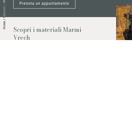
Prenota un appuntamento
/
Seguici sui Social
Materiali
/
Home
Scopri i materiali Marmi
Vrech
Marmo, pietre naturali, ceramiche,
agglomerati al quarzo e molto altro.
Contattaci per scoprire tutti i materiali
disponibili.
Richiedilo subito
© 2026 Marmi Vrech | All rights reserved | P.IVA 03122200300