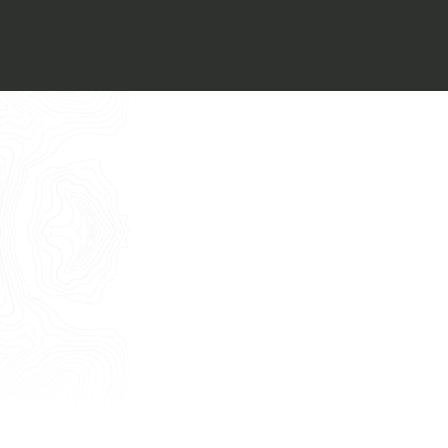
Voglio ricevere il vostro
Architect’s kit
Italiano
Vorrei un appuntamento per una
Consulenza Gratuita
English
Nome
Cognome
E-mail
Telefono
Messaggio
Acconsento all'uso dei dati come da
indicazioni della
Privacy Policy
*