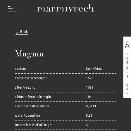
Back
Cosa Facciamo
Magma
Richiedi il nostro Architects Kit
Settori
nazione
Sud Africa
compressiveStrenght
1578
afterFreezing
1599
Progetti
ultimateTensileStrenght
104
coefThermalExpansion
0,0013
Innovation Lab
waterAbsorption
0,38
impactTestMinFallHeight
41