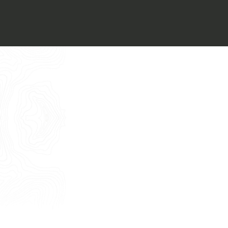
Voglio ricevere il vostro
Architect’s kit
Italiano
Vorrei un appuntamento per una
Consulenza Gratuita
English
Nome
Cognome
E-mail
Telefono
Messaggio
Acconsento all'uso dei dati come da
indicazioni della
Privacy Policy
*