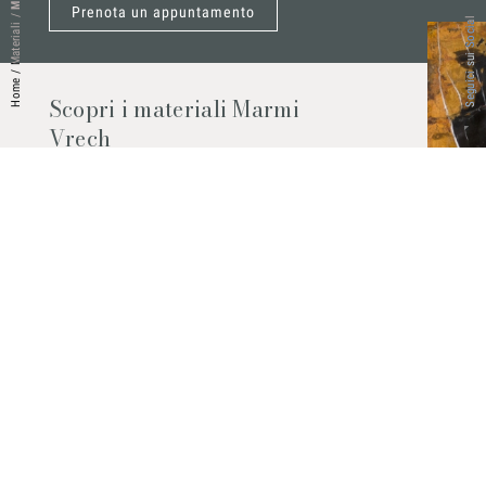
Prenota un appuntamento
/
Seguici sui Social
Materiali
/
Home
Scopri i materiali Marmi
Vrech
Marmo, pietre naturali, ceramiche,
agglomerati al quarzo e molto altro.
Contattaci per scoprire tutti i materiali
disponibili.
Richiedilo subito
© 2026 Marmi Vrech | All rights reserved | P.IVA 03122200300