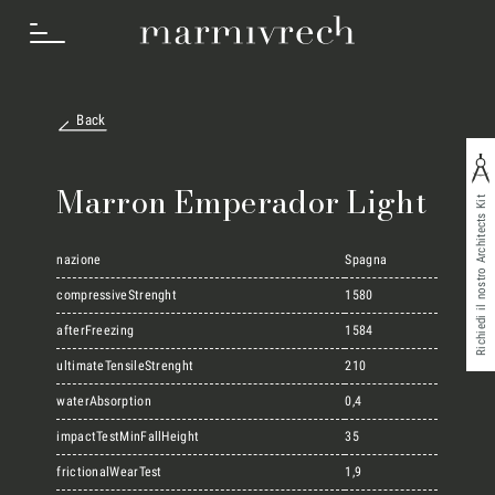
Back
Cosa Facciamo
Marron Emperador Light
Richiedi il nostro Architects Kit
Settori
nazione
Spagna
compressiveStrenght
1580
afterFreezing
1584
Progetti
ultimateTensileStrenght
210
waterAbsorption
0,4
Innovation Lab
impactTestMinFallHeight
35
frictionalWearTest
1,9