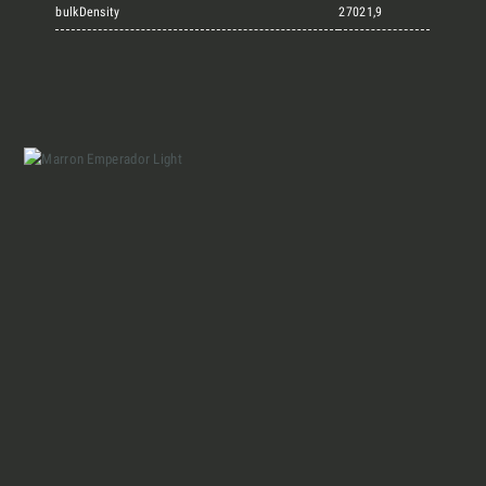
Marmi Vrech Collection
bulkDensity
27021,9
Materiali
Finiture
Magazine
Insieme per grandi progetti
Chi siamo
Richiedi l'Architect's kit, il kit di
progettazione realizzato per architetti e
Lavora con Noi
interior designer alla ricerca di pietre
naturali da utilizzare nel prossimo
progetto.
Contatti