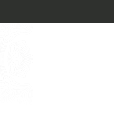
Voglio ricevere il vostro
Architect’s kit
Italiano
Vorrei un appuntamento per una
Consulenza Gratuita
English
Nome
Cognome
E-mail
Telefono
Messaggio
Acconsento all'uso dei dati come da
indicazioni della
Privacy Policy
*