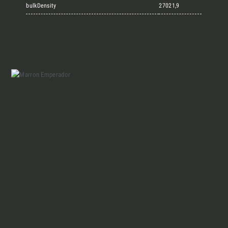
Marmi Vrech Collection
bulkDensity
27021,9
Materiali
Finiture
Magazine
Insieme per grandi progetti
Chi siamo
Richiedi l'Architect's kit, il kit di
progettazione realizzato per architetti e
Lavora con Noi
interior designer alla ricerca di pietre
naturali da utilizzare nel prossimo
progetto.
Contatti