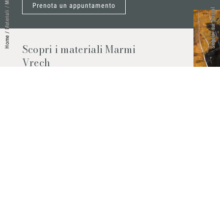
Prenota un appuntamento
/
Seguici sui Social
Materiali
/
Home
Scopri i materiali Marmi
Vrech
Marmo, pietre naturali, ceramiche,
agglomerati al quarzo e molto altro.
Contattaci per scoprire tutti i materiali
disponibili.
Richiedilo subito
© 2026 Marmi Vrech | All rights reserved | P.IVA 03122200300