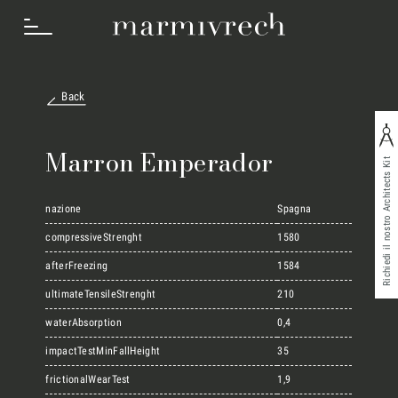
Back
Cosa Facciamo
Marron Emperador
Richiedi il nostro Architects Kit
Settori
nazione
Spagna
compressiveStrenght
1580
afterFreezing
1584
Progetti
ultimateTensileStrenght
210
waterAbsorption
0,4
Innovation Lab
impactTestMinFallHeight
35
frictionalWearTest
1,9