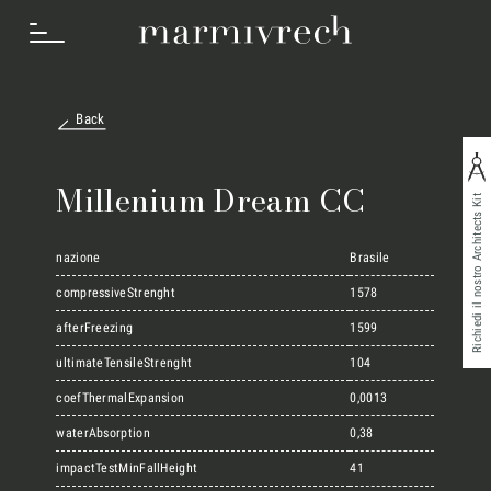
Back
Cosa Facciamo
Millenium Dream CC
Richiedi il nostro Architects Kit
Settori
nazione
Brasile
compressiveStrenght
1578
afterFreezing
1599
Progetti
ultimateTensileStrenght
104
coefThermalExpansion
0,0013
Innovation Lab
waterAbsorption
0,38
impactTestMinFallHeight
41