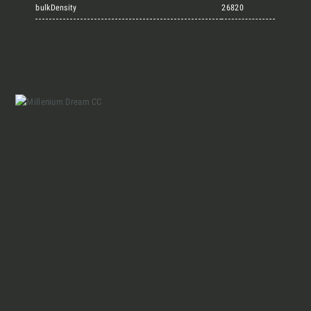
Marmi Vrech Collection
bulkDensity
26820
Materiali
Finiture
Magazine
Insieme per grandi progetti
Chi siamo
Richiedi l'Architect's kit, il kit di
progettazione realizzato per architetti e
Lavora con Noi
interior designer alla ricerca di pietre
naturali da utilizzare nel prossimo
progetto.
Contatti