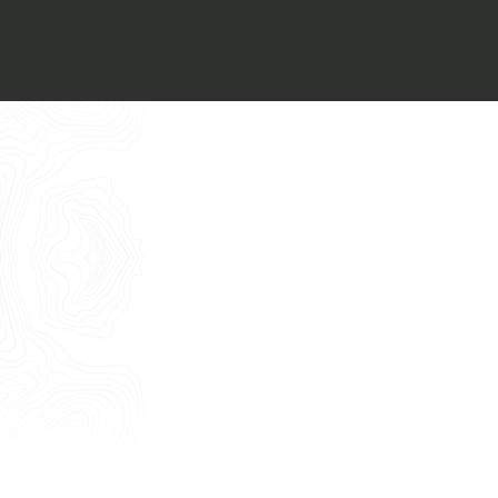
Voglio ricevere il vostro
Architect’s kit
Italiano
Vorrei un appuntamento per una
Consulenza Gratuita
English
Nome
Cognome
E-mail
Telefono
Messaggio
Acconsento all'uso dei dati come da
indicazioni della
Privacy Policy
*