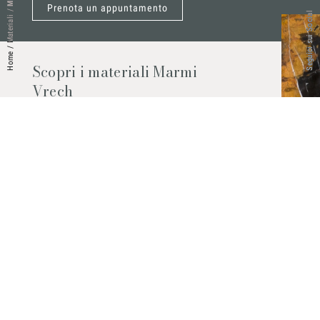
Prenota un appuntamento
/
Seguici sui Social
Materiali
/
Home
Scopri i materiali Marmi
Vrech
Marmo, pietre naturali, ceramiche,
agglomerati al quarzo e molto altro.
Contattaci per scoprire tutti i materiali
disponibili.
Richiedilo subito
© 2026 Marmi Vrech | All rights reserved | P.IVA 03122200300