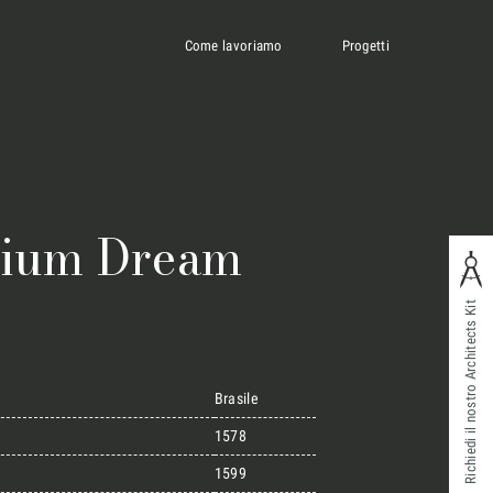
Come lavoriamo
Progetti
nium Dream
Richiedi il nostro Architects Kit
Brasile
1578
1599