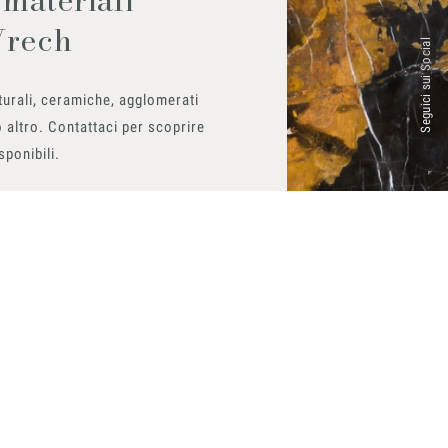
Vrech
Seguici sui Social
urali, ceramiche, agglomerati
 altro. Contattaci per scoprire
isponibili.
ito