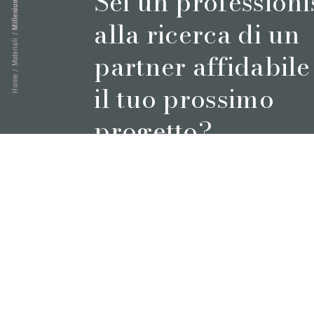
Sei un professioni
alla ricerca di un
/
Materiali
partner affidabile
/
Home
il tuo prossimo
progetto?
Prenota un appuntamento