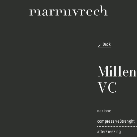
Back
Mille
VC
nazione
compressiveStrenght
afterFreezing