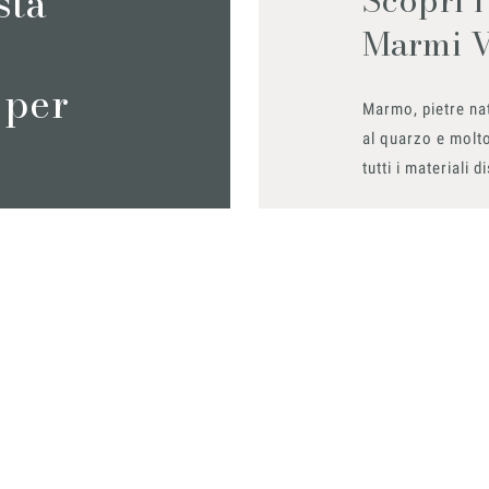
sta
Marmi 
 per
Marmo, pietre nat
al quarzo e molto
tutti i materiali d
Richiedilo sub