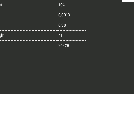
ht
104
n
0,0013
randi progetti
0,38
ght
41
il kit di progettazione realizzato
26820
esigner alla ricerca di pietre
 prossimo progetto.
ro Architect’s kit
o per una Consulenza Gratuita
Cognome
English
Telefono