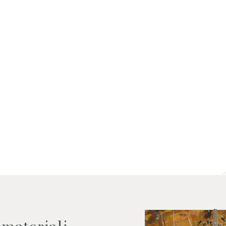
 dati come da indicazioni della
Lingue
 materiali