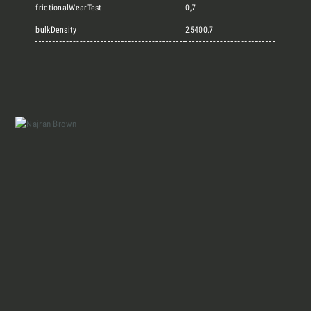
Marmi Vrech Collection
frictionalWearTest
0,7
bulkDensity
25400,7
Materiali
Finiture
Magazine
Insieme per grandi progetti
Chi siamo
Richiedi l'Architect's kit, il kit di
progettazione realizzato per architetti e
Lavora con Noi
interior designer alla ricerca di pietre
naturali da utilizzare nel prossimo
Contatti
progetto.