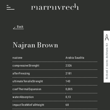
Back
Cosa Facciamo
Najran Brown
Richiedi il nostro Architects Kit
Settori
nazione
Arabia Saudita
compressiveStrenght
2326
afterFreezing
2181
Progetti
ultimateTensileStrenght
143
coefThermalExpansion
0,005
Innovation Lab
waterAbsorption
0,13
impactTestMinFallHeight
68