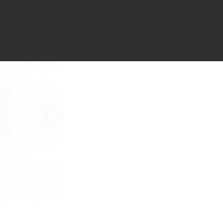
Voglio ricevere il vostro
Architect’s kit
Italiano
Vorrei un appuntamento per una
Consulenza Gratuita
English
Nome
Cognome
E-mail
Telefono
Messaggio
Acconsento all'uso dei dati come da
indicazioni della
Privacy Policy
*