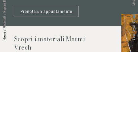
Najran Brown
Lingue
Prenota un appuntamento
/
Seguici sui Social
Materiali
/
Home
Scopri i materiali Marmi
Vrech
Marmo, pietre naturali, ceramiche,
agglomerati al quarzo e molto altro.
Contattaci per scoprire tutti i materiali
disponibili.
Richiedilo subito