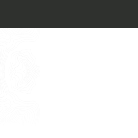
Voglio ricevere il vostro
Architect’s kit
Italiano
Vorrei un appuntamento per una
Consulenza Gratuita
English
Nome
Cognome
E-mail
Telefono
Messaggio
Acconsento all'uso dei dati come da
indicazioni della
Privacy Policy
*