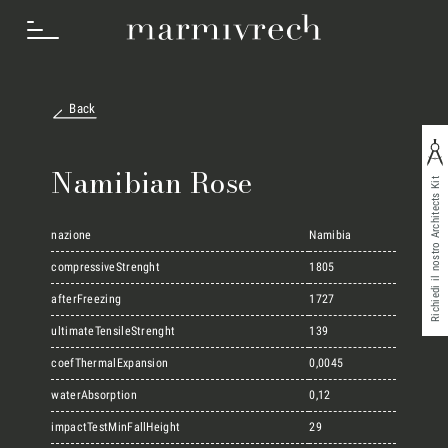
Back
Cosa Facciamo
Namibian Rose
Richiedi il nostro Architects Kit
Settori
nazione
Namibia
compressiveStrenght
1805
afterFreezing
1727
Progetti
ultimateTensileStrenght
139
coefThermalExpansion
0,0045
Innovation Lab
waterAbsorption
0,12
impactTestMinFallHeight
29