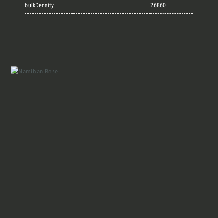
Marmi Vrech Collection
bulkDensity
26860
Materiali
Finiture
Magazine
Insieme per grandi progetti
Chi siamo
Richiedi l'Architect's kit, il kit di
progettazione realizzato per architetti e
Lavora con Noi
interior designer alla ricerca di pietre
naturali da utilizzare nel prossimo
progetto.
Contatti