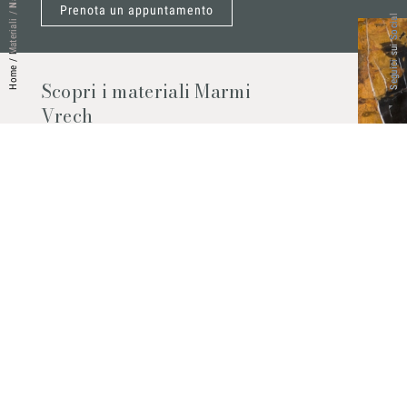
Prenota un appuntamento
/
Seguici sui Social
Materiali
/
Home
Scopri i materiali Marmi
Vrech
Marmo, pietre naturali, ceramiche,
agglomerati al quarzo e molto altro.
Contattaci per scoprire tutti i materiali
disponibili.
Richiedilo subito
© 2026 Marmi Vrech | All rights reserved | P.IVA 03122200300