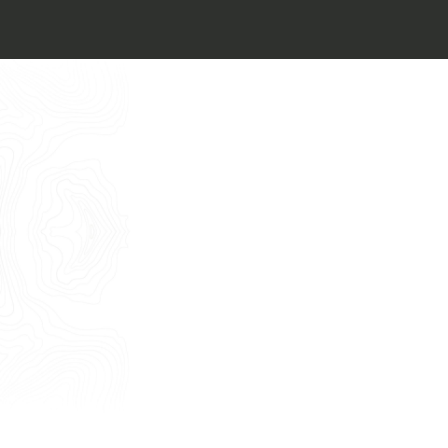
Architect’s kit
Italiano
Vorrei un appuntamento per una
Consulenza Gratuita
English
Nome
Cognome
E-mail
Telefono
Messaggio
Acconsento all'uso dei dati come da
indicazioni della
Privacy Policy
*