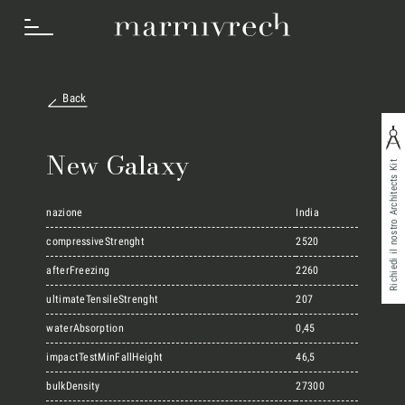
Back
Cosa Facciamo
New Galaxy
Richiedi il nostro Architects Kit
Settori
nazione
India
compressiveStrenght
2520
afterFreezing
2260
Progetti
ultimateTensileStrenght
207
waterAbsorption
0,45
Innovation Lab
impactTestMinFallHeight
46,5
bulkDensity
27300