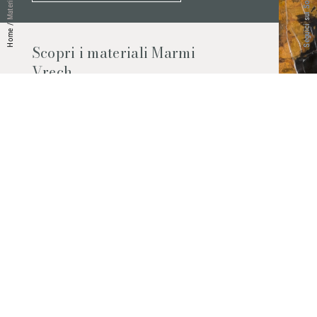
Seguici sui Social
Materiali
/
Home
Scopri i materiali Marmi
Vrech
Marmo, pietre naturali, ceramiche,
agglomerati al quarzo e molto altro.
Contattaci per scoprire tutti i materiali
disponibili.
Richiedilo subito
© 2026 Marmi Vrech | All rights reserved | P.IVA 03122200300
Via degli Onez, 42 - 33052 Cervignano del Friuli (Udine) - T. +39 0431