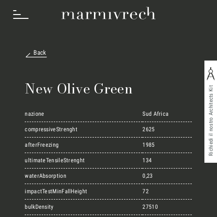
Back
Cosa Facciamo
New Olive Green
Richiedi il nostro Architects Kit
Settori
nazione
Sud Africa
compressiveStrenght
2625
afterFreezing
1985
Progetti
ultimateTensileStrenght
134
waterAbsorption
0,23
Innovation Lab
impactTestMinFallHeight
72
bulkDensity
27510