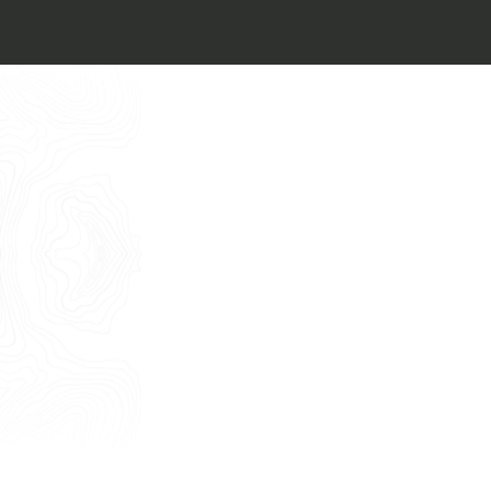
Architect’s kit
Italiano
Vorrei un appuntamento per una
Consulenza Gratuita
English
Nome
Cognome
E-mail
Telefono
Messaggio
Acconsento all'uso dei dati come da
indicazioni della
Privacy Policy
*