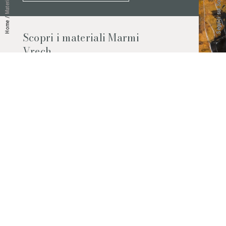
Seguici sui Social
Materiali
/
Home
Scopri i materiali Marmi
Vrech
Marmo, pietre naturali, ceramiche,
agglomerati al quarzo e molto altro.
Contattaci per scoprire tutti i materiali
disponibili.
Richiedilo subito
© 2026 Marmi Vrech | All rights reserved | P.IVA 03122200300
Via degli Onez, 42 - 33052 Cervignano del Friuli (Udine) - T. +39 0431