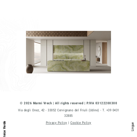
Telefono
Messaggio
Acconsento all'uso dei dati come da
indicazioni della
Privacy Policy
*
© 2026 Marmi Vrech | All rights reserved | P.IVA 03122200300
Via degli Onez, 42 - 33052 Cervignano del Friuli (Udine) - T. +39 0431
32885
Privacy Policy
|
Cookie Policy
Onice Verde
Lingue