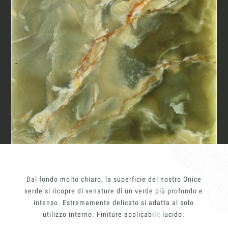
Materiali
Finiture
Insieme per grandi progetti
Richiedi l'Architect's kit, il kit di
Magazine
progettazione realizzato per architetti e
interior designer alla ricerca di pietre
naturali da utilizzare nel prossimo
progetto.
Chi siamo
Voglio ricevere il vostro
Architect’s kit
Italiano
Lavora con Noi
Vorrei un appuntamento per una
Consulenza Gratuita
Contatti
English
Nome
Dal fondo molto chiaro, la superficie del nostro Onice
verde si ricopre di venature di un verde più profondo e
Cognome
intenso. Estremamente delicato si adatta al solo
utilizzo interno. Finiture applicabili: lucido.
E-mail