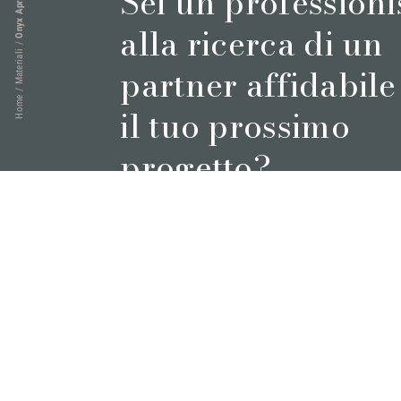
Sei un professioni
Onyx Apricot
alla ricerca di un
/
Materiali
partner affidabile
/
Home
il tuo prossimo
progetto?
Prenota un appuntamento