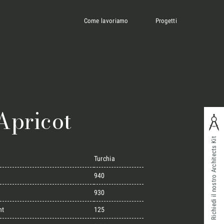
Come lavoriamo
Progetti
Apricot
Richiedi il nostro Architects Kit
Turchia
940
930
ht
125