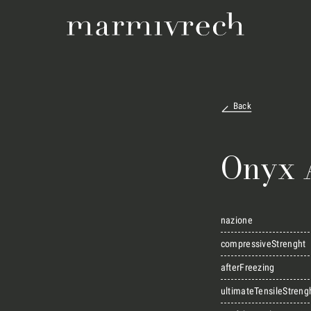
Back
Onyx 
nazione
compressiveStrenght
afterFreezing
ultimateTensileStreng