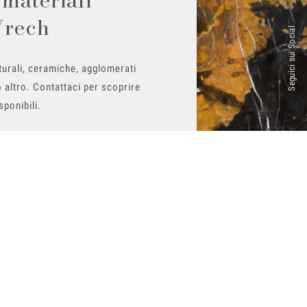
Vrech
Seguici sui Social
urali, ceramiche, agglomerati
 altro. Contattaci per scoprire
isponibili.
ito