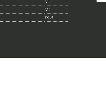
n
0,005
0,15
25500
randi progetti
il kit di progettazione realizzato
esigner alla ricerca di pietre
 prossimo progetto.
ro Architect’s kit
o per una Consulenza Gratuita
Cognome
English
Telefono