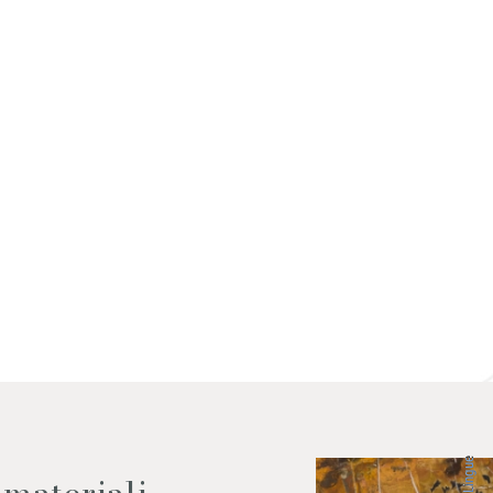
 dati come da indicazioni della
Lingue
 materiali