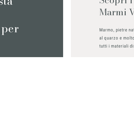
sta
Marmi 
 per
Marmo, pietre nat
al quarzo e molto
tutti i materiali d
Richiedilo sub