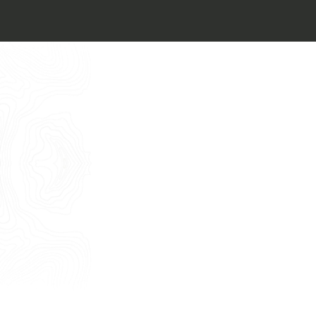
Architect’s kit
Italiano
Vorrei un appuntamento per una
Consulenza Gratuita
English
Nome
Cognome
E-mail
Telefono
Messaggio
Acconsento all'uso dei dati come da
indicazioni della
Privacy Policy
*