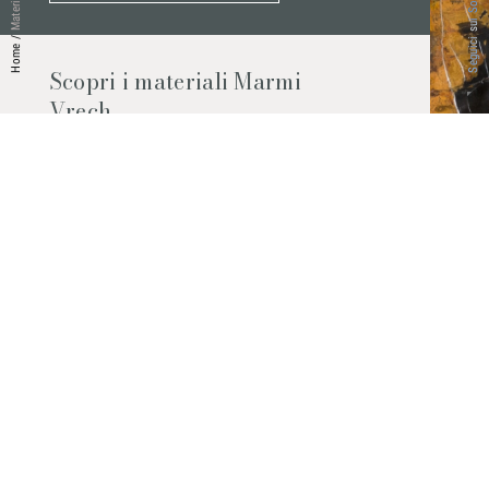
Seguici sui Social
Materiali
/
Home
Scopri i materiali Marmi
Vrech
Marmo, pietre naturali, ceramiche,
agglomerati al quarzo e molto altro.
Contattaci per scoprire tutti i materiali
disponibili.
Richiedilo subito
© 2026 Marmi Vrech | All rights reserved | P.IVA 03122200300
Via degli Onez, 42 - 33052 Cervignano del Friuli (Udine) - T. +39 0431