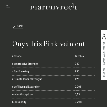
Back
Cosa Facciamo
Onyx Iris Pink vein cut
Richiedi il nostro Architects Kit
Settori
nazione
Turchia
compressiveStrenght
940
afterFreezing
930
Progetti
ultimateTensileStrenght
125
coefThermalExpansion
0,005
Innovation Lab
waterAbsorption
0,15
bulkDensity
25500