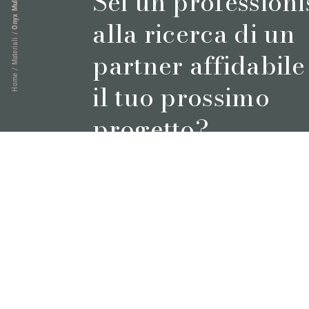
Sei un professioni
alla ricerca di un
/
Materiali
partner affidabile
/
Home
il tuo prossimo
progetto?
Prenota un appuntamento