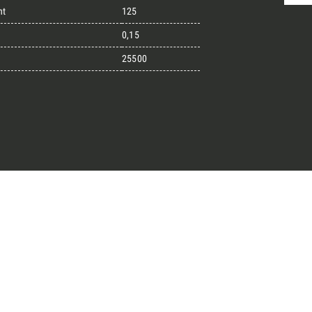
ht
125
0,15
randi progetti
25500
il kit di progettazione realizzato
esigner alla ricerca di pietre
 prossimo progetto.
ro Architect’s kit
o per una Consulenza Gratuita
Cognome
English
Telefono