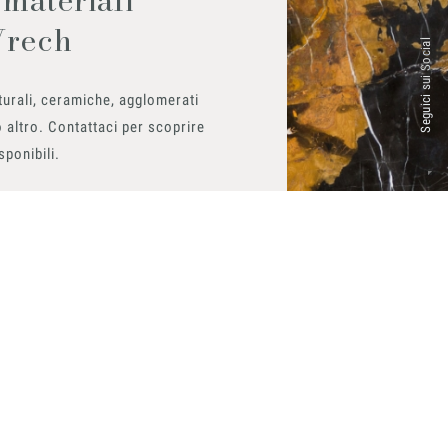
Vrech
Seguici sui Social
urali, ceramiche, agglomerati
 altro. Contattaci per scoprire
isponibili.
ito