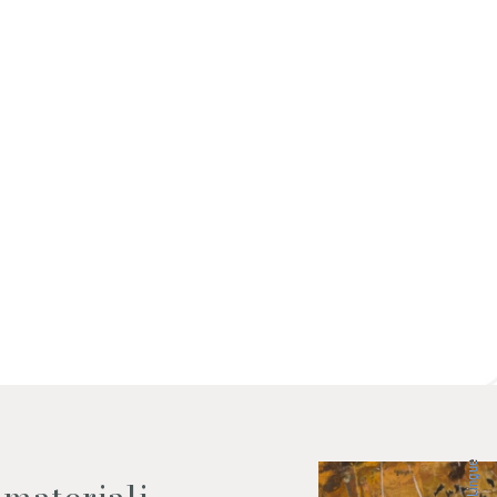
 dati come da indicazioni della
Lingue
 materiali