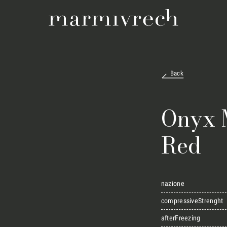
Back
Onyx 
Red
nazione
compressiveStrenght
afterFreezing