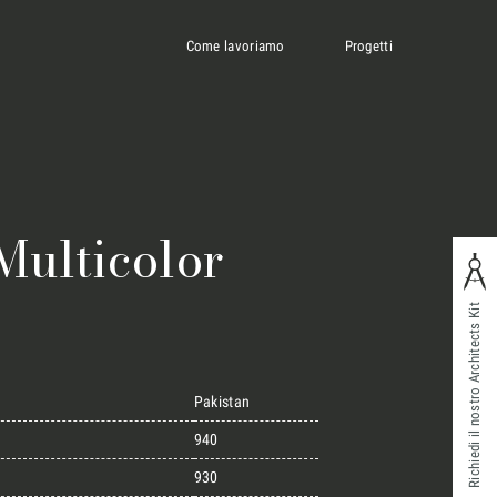
Come lavoriamo
Progetti
Multicolor
Richiedi il nostro Architects Kit
Pakistan
940
930