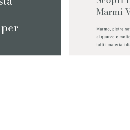
sta
Marmi 
 per
Marmo, pietre nat
al quarzo e molto
tutti i materiali d
Richiedilo sub