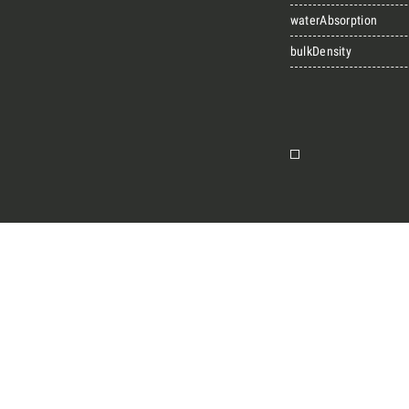
waterAbsorption
bulkDensity
Insieme per g
Richiedi l'Architect's kit, 
per architetti e interior d
naturali da utilizzare nel
Voglio ricevere il vost
ion
Vorrei un appuntament
Nome
E-mail
Messaggio