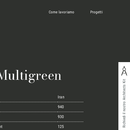
Come lavoriamo
Progetti
Multigreen
Richiedi il nostro Architects Kit
Iran
940
930
ht
125