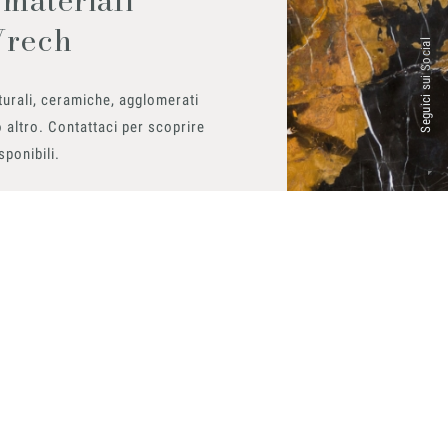
Vrech
Seguici sui Social
urali, ceramiche, agglomerati
 altro. Contattaci per scoprire
isponibili.
ito