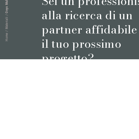
Onyx Multigreen
Sei un professioni
alla ricerca di un
/
Materiali
partner affidabile
/
Home
il tuo prossimo
progetto?
Prenota un appuntamento