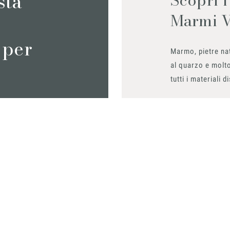
sta
Marmi 
 per
Marmo, pietre nat
al quarzo e molto
tutti i materiali d
Richiedilo sub