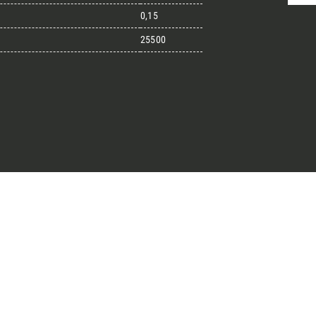
0,15
25500
randi progetti
il kit di progettazione realizzato
esigner alla ricerca di pietre
 prossimo progetto.
ro Architect’s kit
o per una Consulenza Gratuita
Cognome
English
Telefono