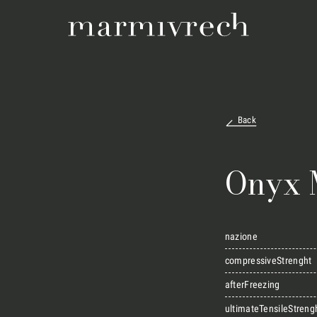
Back
Onyx 
nazione
compressiveStrenght
afterFreezing
ultimateTensileStreng