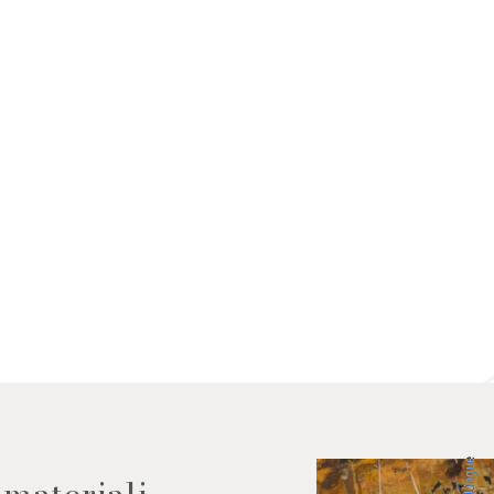
 dati come da indicazioni della
Lingue
 materiali