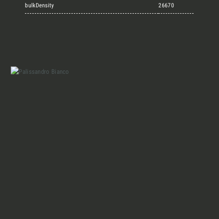
Marmi Vrech Collection
bulkDensity
26670
Materiali
Finiture
Magazine
Insieme per grandi progetti
Chi siamo
Richiedi l'Architect's kit, il kit di
progettazione realizzato per architetti e
Lavora con Noi
interior designer alla ricerca di pietre
naturali da utilizzare nel prossimo
progetto.
Contatti