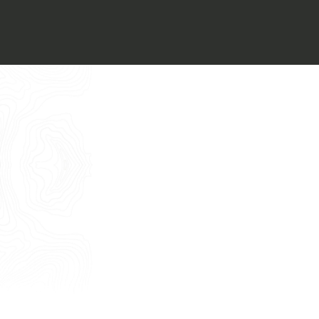
Voglio ricevere il vostro
Architect’s kit
Italiano
Vorrei un appuntamento per una
Consulenza Gratuita
English
Nome
Cognome
E-mail
Telefono
Messaggio
Acconsento all'uso dei dati come da
indicazioni della
Privacy Policy
*