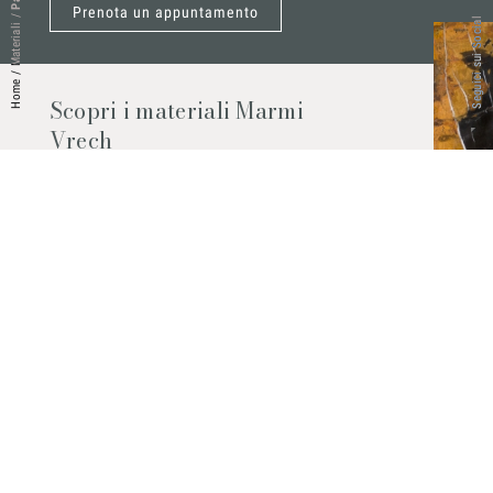
Prenota un appuntamento
/
Seguici sui Social
Materiali
/
Home
Scopri i materiali Marmi
Vrech
Marmo, pietre naturali, ceramiche,
agglomerati al quarzo e molto altro.
Contattaci per scoprire tutti i materiali
disponibili.
Richiedilo subito
© 2026 Marmi Vrech | All rights reserved | P.IVA 03122200300