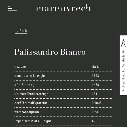
Back
Cosa Facciamo
Palissandro Bianco
Richiedi il nostro Architects Kit
Settori
nazione
Italia
compressiveStrenght
1563
afterFreezing
1478
Progetti
ultimateTensileStrenght
181
coefThermalExpansion
0,0045
Innovation Lab
waterAbsorption
0,23
impactTestMinFallHeight
48