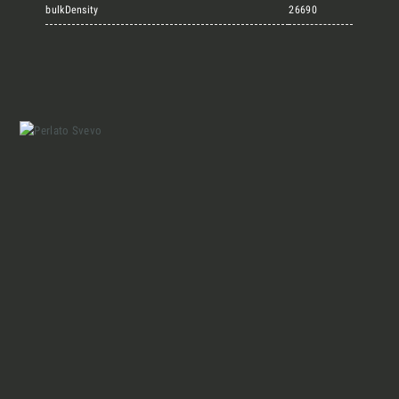
Marmi Vrech Collection
bulkDensity
26690
Materiali
Finiture
Magazine
Insieme per grandi progetti
Chi siamo
Richiedi l'Architect's kit, il kit di
progettazione realizzato per architetti e
Lavora con Noi
interior designer alla ricerca di pietre
naturali da utilizzare nel prossimo
progetto.
Contatti