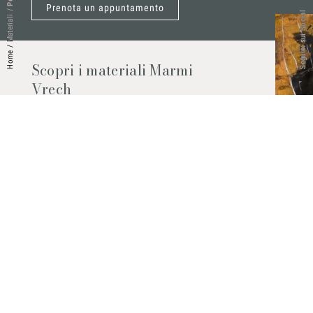
Prenota un appuntamento
/
Seguici sui Social
Materiali
/
Home
Scopri i materiali Marmi
Vrech
Marmo, pietre naturali, ceramiche,
agglomerati al quarzo e molto altro.
Contattaci per scoprire tutti i materiali
disponibili.
Richiedilo subito
© 2026 Marmi Vrech | All rights reserved | P.IVA 03122200300