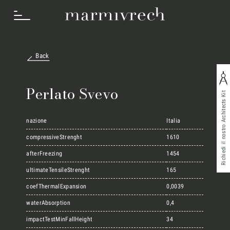
Back
Cosa Facciamo
Perlato Svevo
Richiedi il nostro Architects Kit
Settori
nazione
Italia
compressiveStrenght
1610
afterFreezing
1454
Progetti
ultimateTensileStrenght
165
coefThermalExpansion
0,0039
Innovation Lab
waterAbsorption
0,4
impactTestMinFallHeight
34