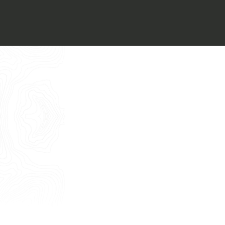
Voglio ricevere il vostro
Architect’s kit
Italiano
Vorrei un appuntamento per una
Consulenza Gratuita
English
Nome
Cognome
E-mail
Telefono
Messaggio
Acconsento all'uso dei dati come da
indicazioni della
Privacy Policy
*