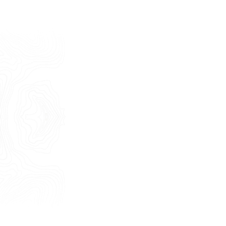
Cognome
E-mail
Telefono
Messaggio
Acconsento all'uso dei dati come da
indicazioni della
Privacy Policy
*