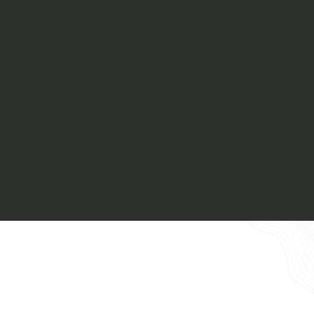
Materiali
Finiture
Magazine
Insieme per grandi progetti
Richiedi l'Architect's kit, il kit di
progettazione realizzato per architetti e
interior designer alla ricerca di pietre
Chi siamo
naturali da utilizzare nel prossimo
progetto.
Lavora con Noi
Voglio ricevere il vostro
Contatti
Architect’s kit
Italiano
Vorrei un appuntamento per una
Consulenza Gratuita
English
Nome