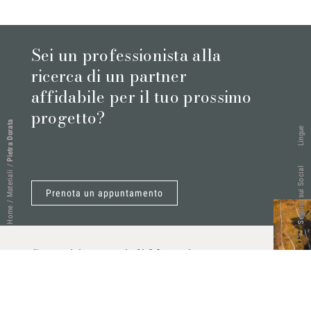
Sei un professionista alla
ricerca di un partner
affidabile per il tuo prossimo
progetto?
Pietra Dorata
Lingue
/
Seguici sui Social
Materiali
Prenota un appuntamento
/
Home
Scopri i materiali Marmi
Vrech
Marmo, pietre naturali, ceramiche,