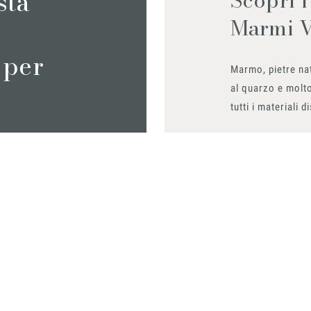
sta
Marmi 
 per
Marmo, pietre nat
al quarzo e molto
tutti i materiali d
Richiedilo sub