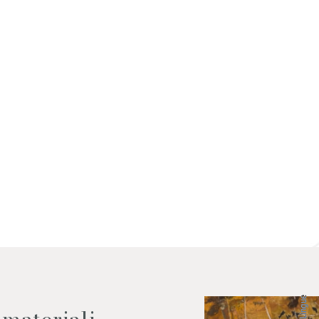
 dati come da indicazioni della
Lingue
 materiali