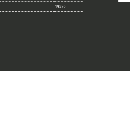
19530
randi progetti
il kit di progettazione realizzato
esigner alla ricerca di pietre
 prossimo progetto.
ro Architect’s kit
o per una Consulenza Gratuita
Cognome
English
Telefono