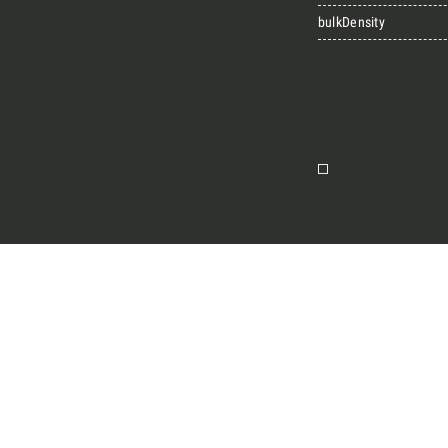
bulkDensity
Insieme per g
Richiedi l'Architect's kit, 
per architetti e interior d
naturali da utilizzare nel
Voglio ricevere il vost
ion
Vorrei un appuntament
Nome
E-mail
Messaggio