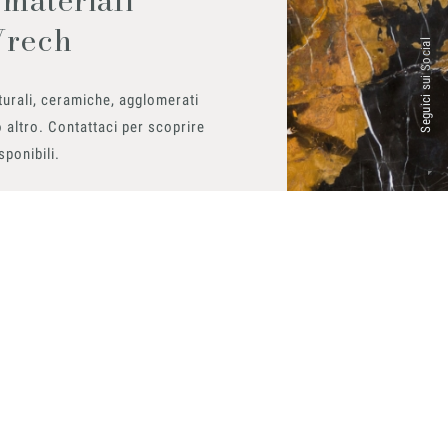
Vrech
Seguici sui Social
urali, ceramiche, agglomerati
 altro. Contattaci per scoprire
isponibili.
ito