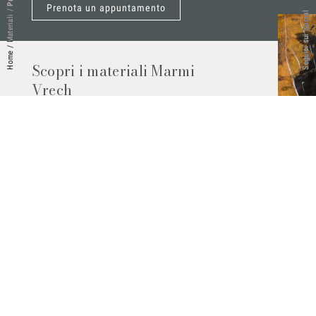
Prenota un appuntamento
/
Seguici sui Social
Materiali
/
Home
Scopri i materiali Marmi
Vrech
Marmo, pietre naturali, ceramiche,
agglomerati al quarzo e molto altro.
Contattaci per scoprire tutti i materiali
disponibili.
Richiedilo subito
© 2026 Marmi Vrech | All rights reserved | P.IVA 03122200300