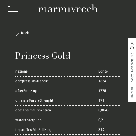
Back
Cosa Facciamo
Princess Gold
Richiedi il nostro Architects Kit
Settori
nazione
Egitto
compressiveStrenght
1854
afterFreezing
1775
Progetti
ultimateTensileStrenght
171
coefThermalExpansion
0,0043
Innovation Lab
waterAbsorption
0,2
impactTestMinFallHeight
31,3