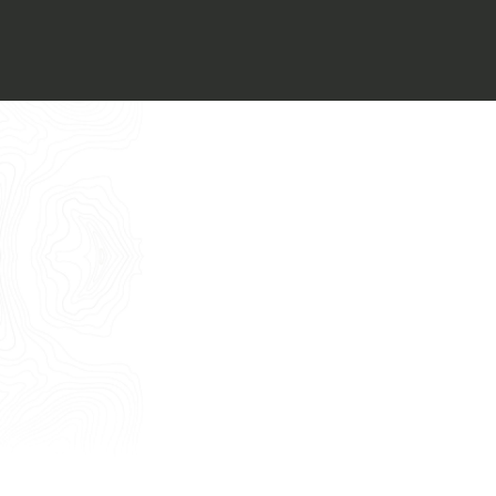
Voglio ricevere il vostro
Architect’s kit
Italiano
Vorrei un appuntamento per una
Consulenza Gratuita
English
Nome
Cognome
E-mail
Telefono
Messaggio
Acconsento all'uso dei dati come da
indicazioni della
Privacy Policy
*