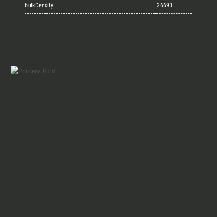
Marmi Vrech Collection
bulkDensity
26690
Materiali
Finiture
Magazine
Insieme per grandi progetti
Chi siamo
Richiedi l'Architect's kit, il kit di
progettazione realizzato per architetti e
Lavora con Noi
interior designer alla ricerca di pietre
naturali da utilizzare nel prossimo
progetto.
Contatti