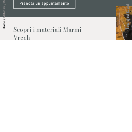
Prenota un appuntamento
/
Seguici sui Social
Materiali
/
Home
Scopri i materiali Marmi
Vrech
Marmo, pietre naturali, ceramiche,
agglomerati al quarzo e molto altro.
Contattaci per scoprire tutti i materiali
disponibili.
Richiedilo subito
© 2026 Marmi Vrech | All rights reserved | P.IVA 03122200300