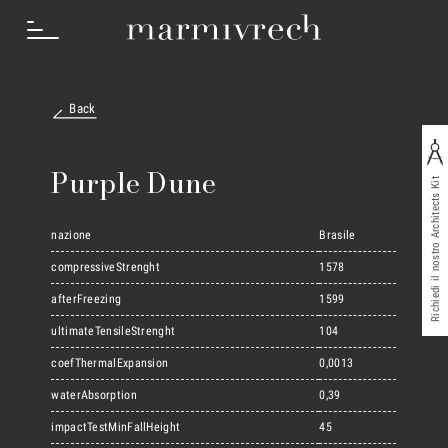
Back
Cosa Facciamo
Purple Dune
Richiedi il nostro Architects Kit
Settori
nazione
Brasile
compressiveStrenght
1578
afterFreezing
1599
Progetti
ultimateTensileStrenght
104
coefThermalExpansion
0,0013
Innovation Lab
waterAbsorption
0,39
impactTestMinFallHeight
45