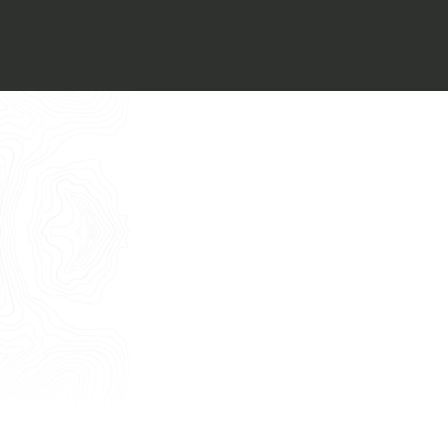
Voglio ricevere il vostro
Architect’s kit
Italiano
Vorrei un appuntamento per una
Consulenza Gratuita
English
Nome
Cognome
E-mail
Telefono
Messaggio
Acconsento all'uso dei dati come da
indicazioni della
Privacy Policy
*