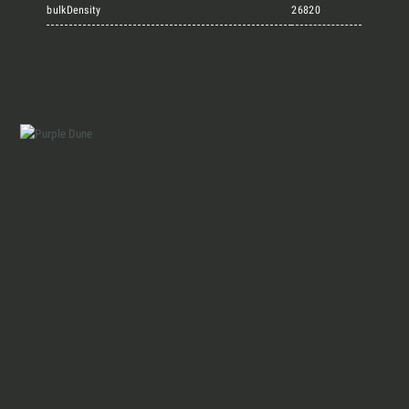
Marmi Vrech Collection
bulkDensity
26820
Materiali
Finiture
Magazine
Insieme per grandi progetti
Chi siamo
Richiedi l'Architect's kit, il kit di
progettazione realizzato per architetti e
Lavora con Noi
interior designer alla ricerca di pietre
naturali da utilizzare nel prossimo
progetto.
Contatti