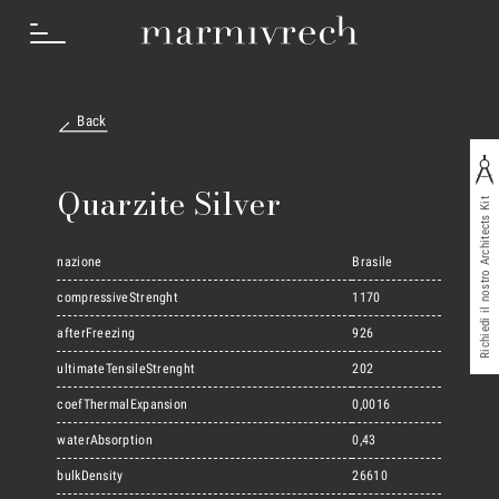
Back
Cosa Facciamo
Quarzite Silver
Richiedi il nostro Architects Kit
Settori
nazione
Brasile
compressiveStrenght
1170
afterFreezing
926
Progetti
ultimateTensileStrenght
202
coefThermalExpansion
0,0016
Innovation Lab
waterAbsorption
0,43
bulkDensity
26610