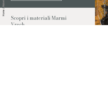
Seguici sui Social
Materiali
/
Home
Scopri i materiali Marmi
Vrech
Marmo, pietre naturali, ceramiche,
agglomerati al quarzo e molto altro.
Contattaci per scoprire tutti i materiali
disponibili.
Richiedilo subito
© 2026 Marmi Vrech | All rights reserved | P.IVA 03122200300
Via degli Onez, 42 - 33052 Cervignano del Friuli (Udine) - T. +39 0431