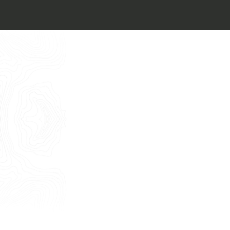
Architect’s kit
Italiano
Vorrei un appuntamento per una
Consulenza Gratuita
English
Nome
Cognome
E-mail
Telefono
Messaggio
Acconsento all'uso dei dati come da
indicazioni della
Privacy Policy
*