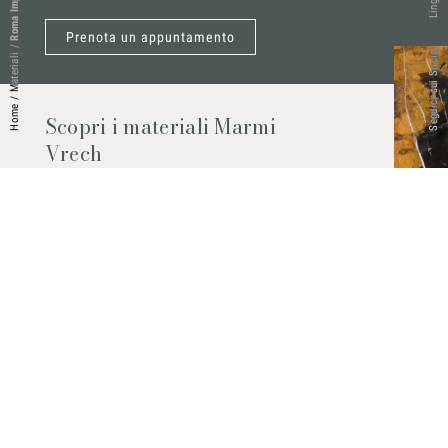
Roma Imperiale
Lingue
Prenota un appuntamento
/
Seguici sui Social
Materiali
/
Home
Scopri i materiali Marmi
Vrech
Marmo, pietre naturali, ceramiche,
agglomerati al quarzo e molto altro.
Contattaci per scoprire tutti i materiali
disponibili.
Richiedilo subito