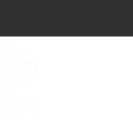
Voglio ricevere il vostro
Architect’s kit
Italiano
Vorrei un appuntamento per una
Consulenza Gratuita
English
Nome
Cognome
E-mail
Telefono
Messaggio
Acconsento all'uso dei dati come da
indicazioni della
Privacy Policy
*