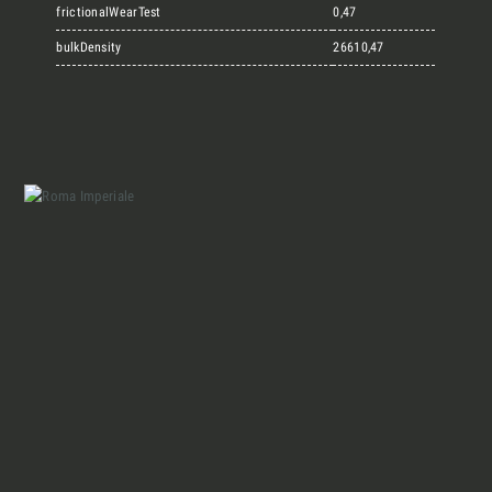
Marmi Vrech Collection
frictionalWearTest
0,47
bulkDensity
26610,47
Materiali
Finiture
Magazine
Insieme per grandi progetti
Chi siamo
Richiedi l'Architect's kit, il kit di
progettazione realizzato per architetti e
Lavora con Noi
interior designer alla ricerca di pietre
naturali da utilizzare nel prossimo
Contatti
progetto.