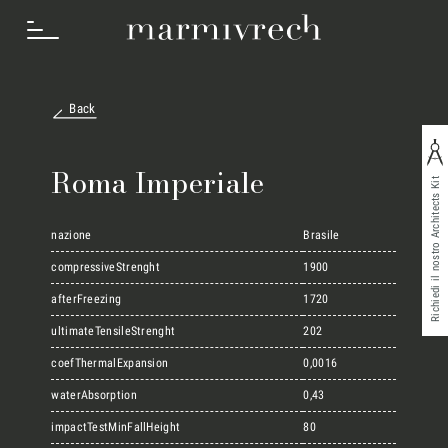
Back
Cosa Facciamo
Roma Imperiale
Richiedi il nostro Architects Kit
Settori
nazione
Brasile
compressiveStrenght
1900
afterFreezing
1720
Progetti
ultimateTensileStrenght
202
coefThermalExpansion
0,0016
Innovation Lab
waterAbsorption
0,43
impactTestMinFallHeight
80