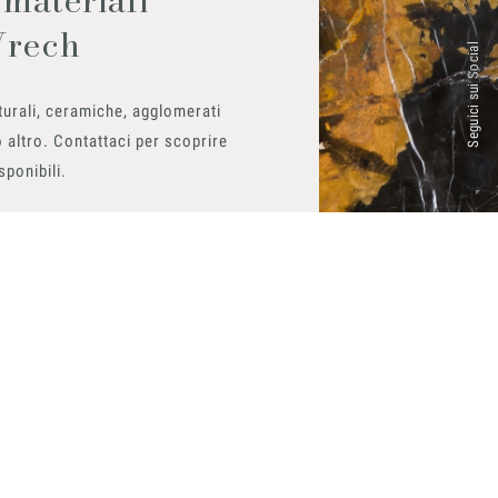
Vrech
Seguici sui Social
urali, ceramiche, agglomerati
 altro. Contattaci per scoprire
isponibili.
ito