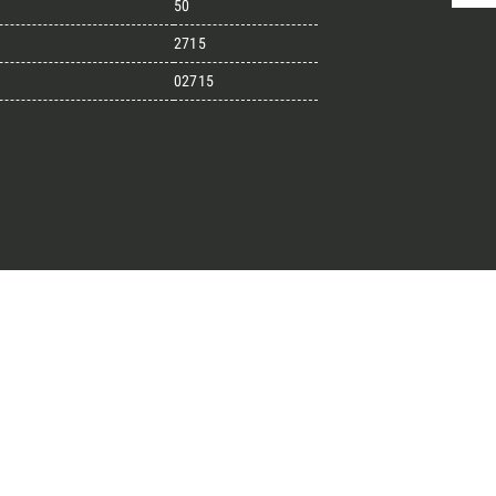
50
2715
02715
randi progetti
il kit di progettazione realizzato
esigner alla ricerca di pietre
 prossimo progetto.
ro Architect’s kit
o per una Consulenza Gratuita
Cognome
English
Telefono