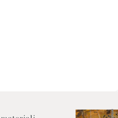
 dati come da indicazioni della
Lingue
 materiali