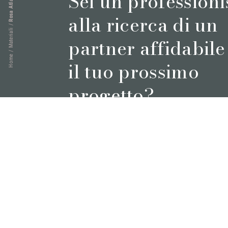
Sei un professioni
Rosa Atlantide
alla ricerca di un
/
Materiali
partner affidabile
/
Home
il tuo prossimo
progetto?
Prenota un appuntamento