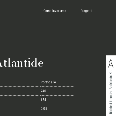
Come lavoriamo
Progetti
tlantide
Richiedi il nostro Architects Kit
Portogallo
740
154
n
0,05