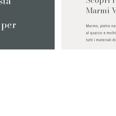
sta
Marmi 
 per
Marmo, pietre nat
al quarzo e molto
tutti i materiali d
Richiedilo sub