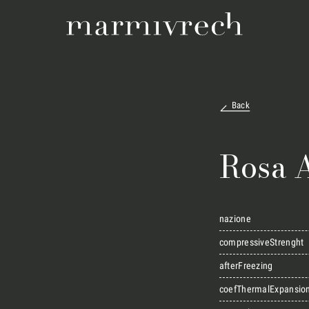
Back
Rosa A
nazione
compressiveStrenght
afterFreezing
coefThermalExpansio