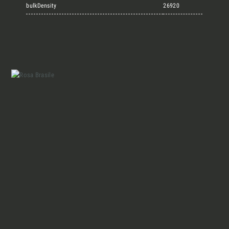
Marmi Vrech Collection
bulkDensity
26920
Materiali
Finiture
Magazine
Insieme per grandi progetti
Chi siamo
Richiedi l'Architect's kit, il kit di
progettazione realizzato per architetti e
Lavora con Noi
interior designer alla ricerca di pietre
naturali da utilizzare nel prossimo
progetto.
Contatti