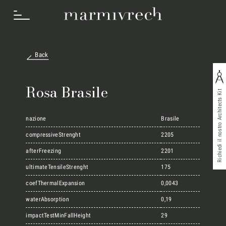
Back
Cosa Facciamo
Rosa Brasile
Richiedi il nostro Architects Kit
Settori
nazione
Brasile
compressiveStrenght
2205
afterFreezing
2201
Progetti
ultimateTensileStrenght
175
coefThermalExpansion
0,0043
Innovation Lab
waterAbsorption
0,19
impactTestMinFallHeight
29