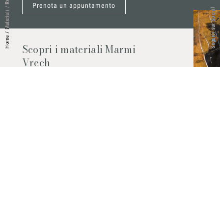
Prenota un appuntamento
/
Seguici sui Social
Materiali
/
Home
Scopri i materiali Marmi
Vrech
Marmo, pietre naturali, ceramiche,
agglomerati al quarzo e molto altro.
Contattaci per scoprire tutti i materiali
disponibili.
Richiedilo subito
© 2026 Marmi Vrech | All rights reserved | P.IVA 03122200300