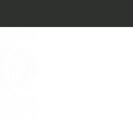
Voglio ricevere il vostro
Architect’s kit
Italiano
Vorrei un appuntamento per una
Consulenza Gratuita
English
Nome
Cognome
E-mail
Telefono
Messaggio
Acconsento all'uso dei dati come da
indicazioni della
Privacy Policy
*