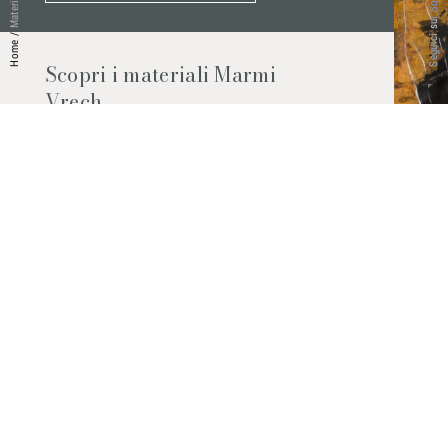
Seguici sui Social
Materiali
/
Home
Scopri i materiali Marmi
Vrech
Marmo, pietre naturali, ceramiche,
agglomerati al quarzo e molto altro.
Contattaci per scoprire tutti i materiali
disponibili.
Richiedilo subito
© 2026 Marmi Vrech | All rights reserved | P.IVA 03122200300
Via degli Onez, 42 - 33052 Cervignano del Friuli (Udine) - T. +39 0431