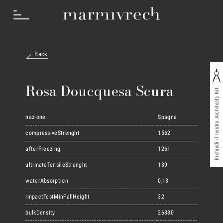
Back
Cosa Facciamo
Rosa Doucquesa Scura
Richiedi il nostro Architects Kit
Settori
nazione
Spagna
compressiveStrenght
1562
afterFreezing
1261
Progetti
ultimateTensileStrenght
139
waterAbsorption
0,13
Innovation Lab
impactTestMinFallHeight
32
bulkDensity
26880