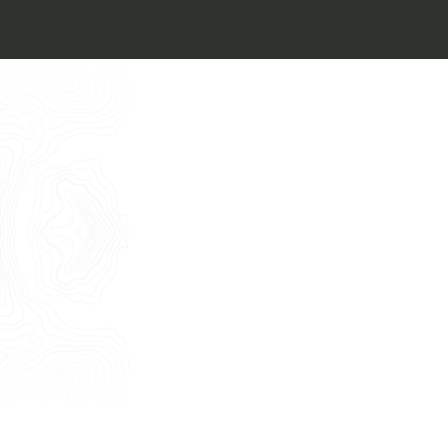
Architect’s kit
Italiano
Vorrei un appuntamento per una
Consulenza Gratuita
English
Nome
Cognome
E-mail
Telefono
Messaggio
Acconsento all'uso dei dati come da
indicazioni della
Privacy Policy
*