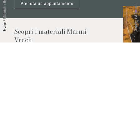
Prenota un appuntamento
/
Seguici sui Social
Materiali
/
Home
Scopri i materiali Marmi
Vrech
Marmo, pietre naturali, ceramiche,
agglomerati al quarzo e molto altro.
Contattaci per scoprire tutti i materiali
disponibili.
Richiedilo subito
© 2026 Marmi Vrech | All rights reserved | P.IVA 03122200300