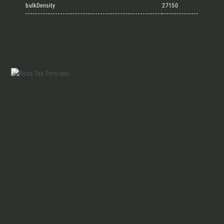
Marmi Vrech Collection
bulkDensity
27150
Materiali
Finiture
Magazine
Insieme per grandi progetti
Chi siamo
Richiedi l'Architect's kit, il kit di
progettazione realizzato per architetti e
Lavora con Noi
interior designer alla ricerca di pietre
naturali da utilizzare nel prossimo
progetto.
Contatti