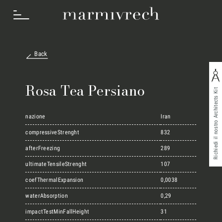
Back
Cosa Facciamo
Rosa Tea Persiano
Richiedi il nostro Architects Kit
Settori
nazione
Iran
compressiveStrenght
832
afterFreezing
289
Progetti
ultimateTensileStrenght
107
coefThermalExpansion
0,0038
Innovation Lab
waterAbsorption
0,29
impactTestMinFallHeight
31