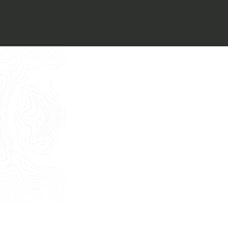
Voglio ricevere il vostro
Architect’s kit
Italiano
Vorrei un appuntamento per una
Consulenza Gratuita
English
Nome
Cognome
E-mail
Telefono
Messaggio
Acconsento all'uso dei dati come da
indicazioni della
Privacy Policy
*