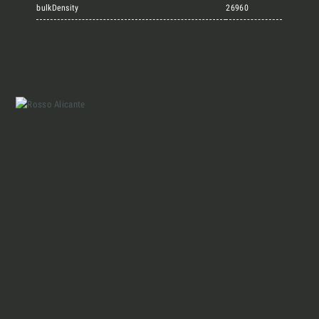
Marmi Vrech Collection
bulkDensity
26960
Materiali
Finiture
Magazine
Insieme per grandi progetti
Chi siamo
Richiedi l'Architect's kit, il kit di
progettazione realizzato per architetti e
Lavora con Noi
interior designer alla ricerca di pietre
naturali da utilizzare nel prossimo
progetto.
Contatti