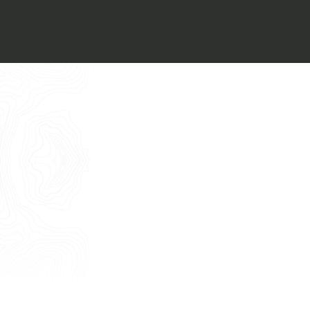
Voglio ricevere il vostro
Architect’s kit
Italiano
Vorrei un appuntamento per una
Consulenza Gratuita
English
Nome
Cognome
E-mail
Telefono
Messaggio
Acconsento all'uso dei dati come da
indicazioni della
Privacy Policy
*