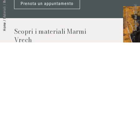
Prenota un appuntamento
/
Seguici sui Social
Materiali
/
Home
Scopri i materiali Marmi
Vrech
Marmo, pietre naturali, ceramiche,
agglomerati al quarzo e molto altro.
Contattaci per scoprire tutti i materiali
disponibili.
Richiedilo subito
© 2026 Marmi Vrech | All rights reserved | P.IVA 03122200300