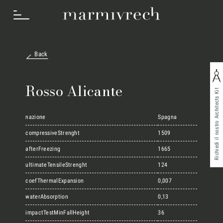
Back
Cosa Facciamo
Rosso Alicante
Richiedi il nostro Architects Kit
Settori
nazione
Spagna
compressiveStrenght
1509
afterFreezing
1665
Progetti
ultimateTensileStrenght
124
coefThermalExpansion
0,007
Innovation Lab
waterAbsorption
0,13
impactTestMinFallHeight
36