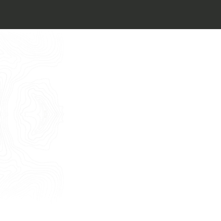
Architect’s kit
Italiano
Vorrei un appuntamento per una
Consulenza Gratuita
English
Nome
Cognome
E-mail
Telefono
Messaggio
Acconsento all'uso dei dati come da
indicazioni della
Privacy Policy
*