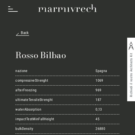
Back
Cosa Facciamo
Rosso Bilbao
Richiedi il nostro Architects Kit
Settori
nazione
Spagna
compressiveStrenght
1069
afterFreezing
969
Progetti
ultimateTensileStrenght
187
waterAbsorption
0,13
Innovation Lab
impactTestMinFallHeight
45
bulkDensity
26880