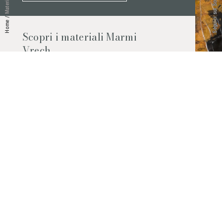
Seguici sui Social
Materiali
/
Home
Scopri i materiali Marmi
Vrech
Marmo, pietre naturali, ceramiche,
agglomerati al quarzo e molto altro.
Contattaci per scoprire tutti i materiali
disponibili.
Richiedilo subito
© 2026 Marmi Vrech | All rights reserved | P.IVA 03122200300
Via degli Onez, 42 - 33052 Cervignano del Friuli (Udine) - T. +39 0431