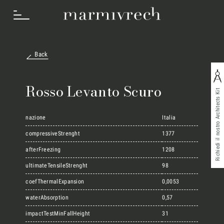
Back
Cosa Facciamo
Rosso Levanto Scuro
Richiedi il nostro Architects Kit
Settori
nazione
Italia
compressiveStrenght
1377
afterFreezing
1208
Progetti
ultimateTensileStrenght
98
coefThermalExpansion
0,0053
Innovation Lab
waterAbsorption
0,57
impactTestMinFallHeight
31