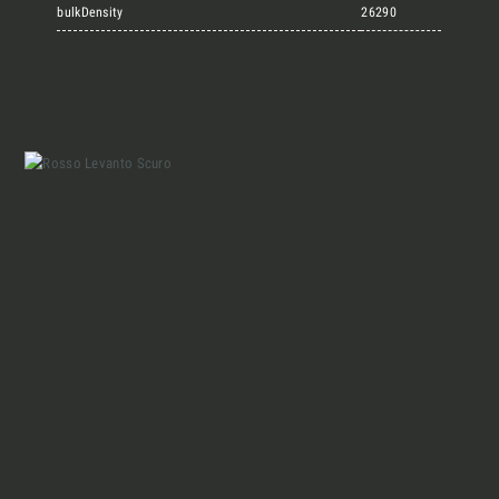
Marmi Vrech Collection
bulkDensity
26290
Materiali
Finiture
Magazine
Insieme per grandi progetti
Chi siamo
Richiedi l'Architect's kit, il kit di
progettazione realizzato per architetti e
Lavora con Noi
interior designer alla ricerca di pietre
naturali da utilizzare nel prossimo
progetto.
Contatti