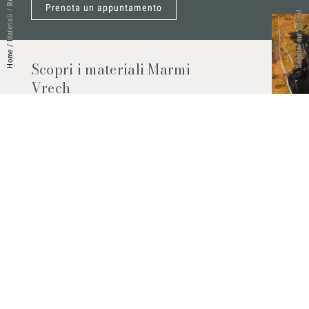
Prenota un appuntamento
/
Seguici sui Social
Materiali
/
Home
Scopri i materiali Marmi
Vrech
Marmo, pietre naturali, ceramiche,
agglomerati al quarzo e molto altro.
Contattaci per scoprire tutti i materiali
disponibili.
Richiedilo subito
© 2026 Marmi Vrech | All rights reserved | P.IVA 03122200300