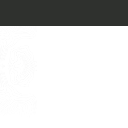
Voglio ricevere il vostro
Architect’s kit
Italiano
Vorrei un appuntamento per una
Consulenza Gratuita
English
Nome
Cognome
E-mail
Telefono
Messaggio
Acconsento all'uso dei dati come da
indicazioni della
Privacy Policy
*