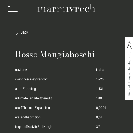
Back
Cosa Facciamo
Rosso Mangiaboschi
Richiedi il nostro Architects Kit
Settori
nazione
Italia
compressiveStrenght
1626
afterFreezing
1531
Progetti
ultimateTensileStrenght
100
coefThermalExpansion
0,0094
Innovation Lab
waterAbsorption
0,61
impactTestMinFallHeight
37