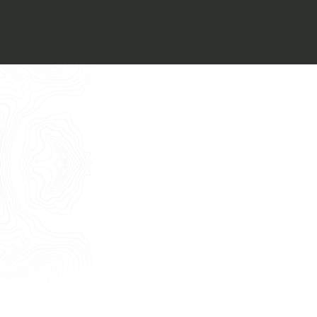
Voglio ricevere il vostro
Architect’s kit
Italiano
Vorrei un appuntamento per una
Consulenza Gratuita
English
Nome
Cognome
E-mail
Telefono
Messaggio
Acconsento all'uso dei dati come da
indicazioni della
Privacy Policy
*