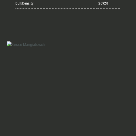
Marmi Vrech Collection
bulkDensity
26920
Materiali
Finiture
Magazine
Insieme per grandi progetti
Chi siamo
Richiedi l'Architect's kit, il kit di
progettazione realizzato per architetti e
Lavora con Noi
interior designer alla ricerca di pietre
naturali da utilizzare nel prossimo
progetto.
Contatti