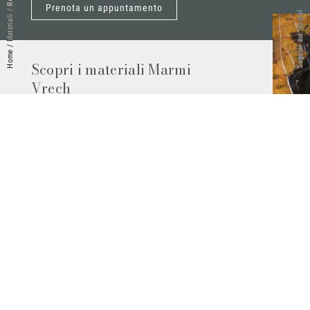
Prenota un appuntamento
/
Seguici sui Social
Materiali
/
Home
Scopri i materiali Marmi
Vrech
Marmo, pietre naturali, ceramiche,
agglomerati al quarzo e molto altro.
Contattaci per scoprire tutti i materiali
disponibili.
Richiedilo subito
© 2026 Marmi Vrech | All rights reserved | P.IVA 03122200300