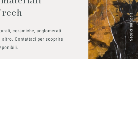
Vrech
Seguici sui Social
urali, ceramiche, agglomerati
 altro. Contattaci per scoprire
isponibili.
ito