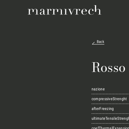
Back
Rosso
nazione
compressiveStrenght
afterFreezing
ultimateTensileStreng
coefThermalExpansio