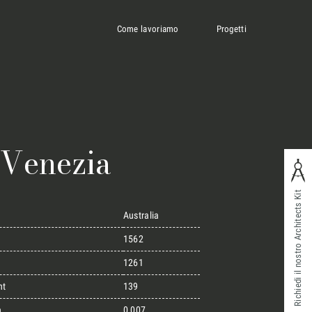
Come lavoriamo
Progetti
 Venezia
Richiedi il nostro Architects Kit
Australia
1562
1261
ht
139
n
0,007