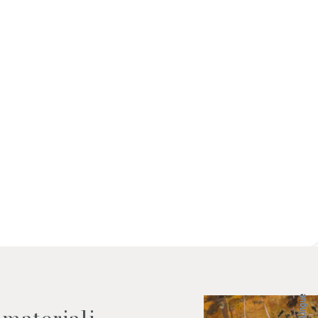
 dati come da indicazioni della
Lingue
 materiali