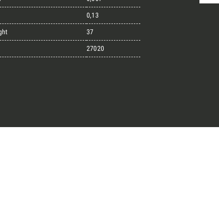
0,13
ght
37
randi progetti
27020
il kit di progettazione realizzato
esigner alla ricerca di pietre
 prossimo progetto.
ro Architect’s kit
o per una Consulenza Gratuita
Cognome
English
Telefono