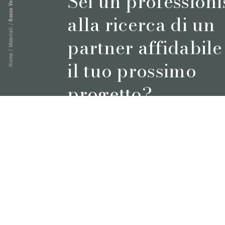
Sei un professioni
Rosso Venezia
alla ricerca di un
/
Materiali
partner affidabile
/
Home
il tuo prossimo
progetto?
Prenota un appuntamento