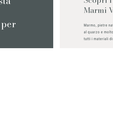
sta
Marmi 
 per
Marmo, pietre nat
al quarzo e molto
tutti i materiali d
Richiedilo sub