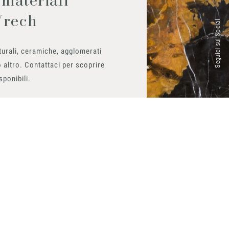
Vrech
Seguici sui Social
urali, ceramiche, agglomerati
 altro. Contattaci per scoprire
isponibili.
ito