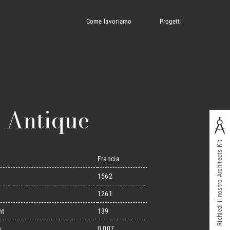
Come lavoriamo
Progetti
 Antique
Richiedi il nostro Architects Kit
Francia
1562
1261
ht
139
n
0,007