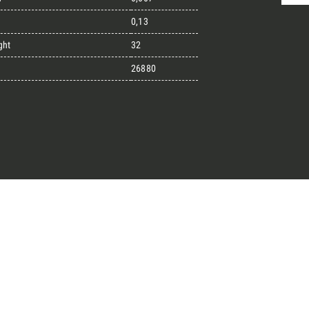
0,13
ght
32
randi progetti
26880
il kit di progettazione realizzato
esigner alla ricerca di pietre
 prossimo progetto.
ro Architect’s kit
o per una Consulenza Gratuita
Cognome
English
Telefono