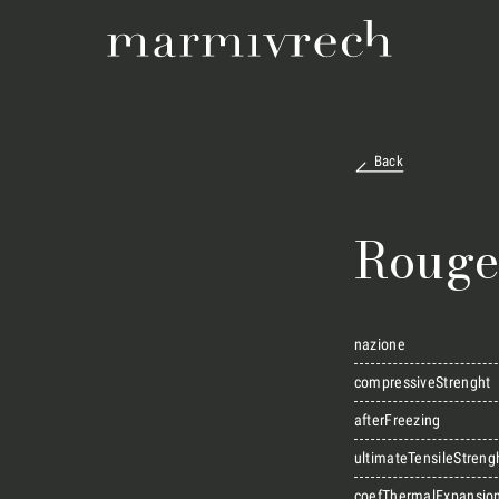
Back
Rouge
nazione
compressiveStrenght
afterFreezing
ultimateTensileStreng
coefThermalExpansio