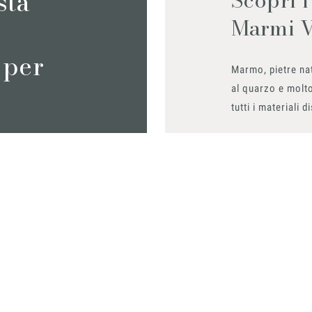
sta
Marmi 
 per
Marmo, pietre nat
al quarzo e molto
tutti i materiali d
Richiedilo sub