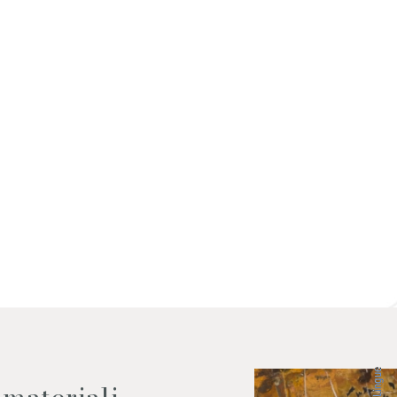
 dati come da indicazioni della
Lingue
 materiali