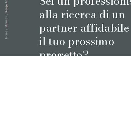
Sei un professioni
Rouge Antique
alla ricerca di un
/
Materiali
partner affidabile
/
Home
il tuo prossimo
progetto?
Prenota un appuntamento