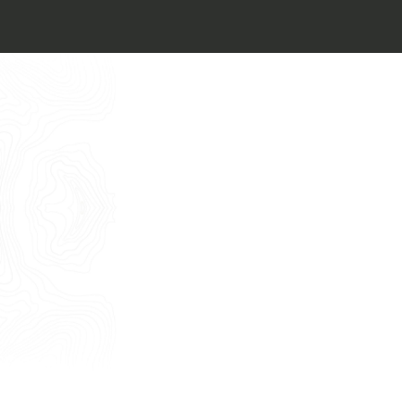
Architect’s kit
Italiano
Vorrei un appuntamento per una
Consulenza Gratuita
English
Nome
Cognome
E-mail
Telefono
Messaggio
Acconsento all'uso dei dati come da
indicazioni della
Privacy Policy
*