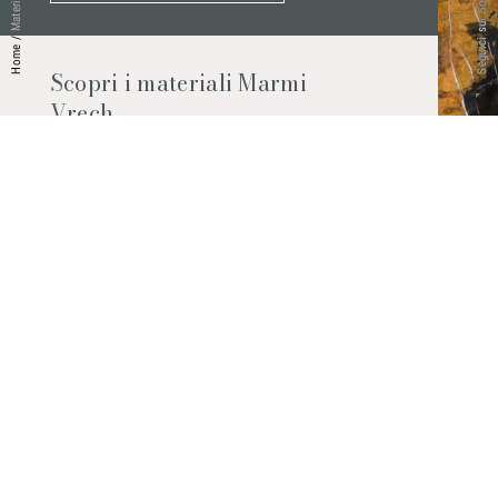
Seguici sui Social
Materiali
/
Home
Scopri i materiali Marmi
Vrech
Marmo, pietre naturali, ceramiche,
agglomerati al quarzo e molto altro.
Contattaci per scoprire tutti i materiali
disponibili.
Richiedilo subito
© 2026 Marmi Vrech | All rights reserved | P.IVA 03122200300
Via degli Onez, 42 - 33052 Cervignano del Friuli (Udine) - T. +39 0431