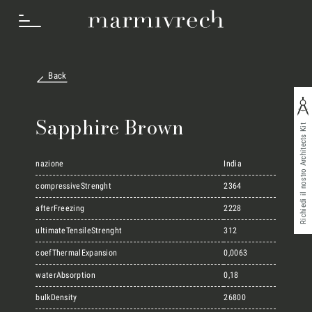
Back
Cosa Facciamo
Sapphire Brown
Richiedi il nostro Architects Kit
Settori
nazione
India
compressiveStrenght
2364
afterFreezing
2228
Progetti
ultimateTensileStrenght
312
coefThermalExpansion
0,0063
Innovation Lab
waterAbsorption
0,18
bulkDensity
26800