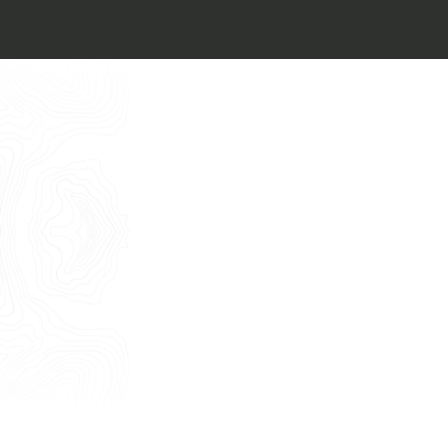
Vorrei un appuntamento per una
Consulenza Gratuita
English
Nome
Cognome
E-mail
Telefono
Messaggio
Acconsento all'uso dei dati come da
indicazioni della
Privacy Policy
*