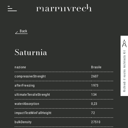
Back
Cosa Facciamo
Saturnia
Richiedi il nostro Architects Kit
Settori
nazione
Brasile
compressiveStrenght
2607
Progetti
afterFreezing
1973
ultimateTensileStrenght
134
waterAbsorption
0,23
Innovation Lab
impactTestMinFallHeight
72
bulkDensity
27510
Marmi Vrech Collection