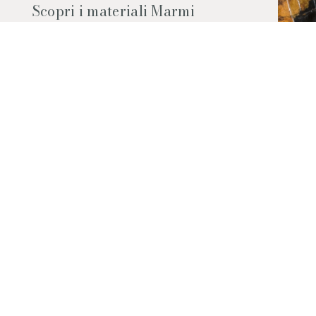
Scopri i materiali Marmi
Vrech
Marmo, pietre naturali, ceramiche,
agglomerati al quarzo e molto altro.
Contattaci per scoprire tutti i materiali
disponibili.
Richiedilo subito
© 2026 Marmi Vrech | All rights reserved | P.IVA 03122200300
Via degli Onez, 42 - 33052 Cervignano del Friuli (Udine) - T. +39 0431
32885
Privacy Policy
|
Cookie Policy