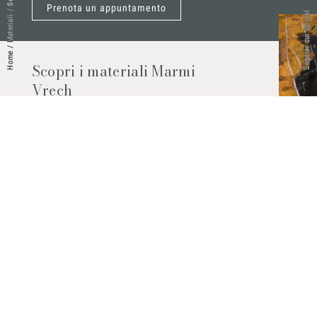
Prenota un appuntamento
/
Seguici sui Social
Materiali
/
Home
Scopri i materiali Marmi
Vrech
Marmo, pietre naturali, ceramiche,
agglomerati al quarzo e molto altro.
Contattaci per scoprire tutti i materiali
disponibili.
Richiedilo subito
© 2026 Marmi Vrech | All rights reserved | P.IVA 03122200300