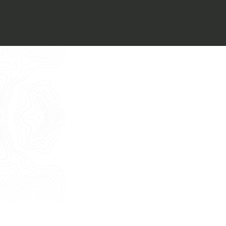
Voglio ricevere il vostro
Architect’s kit
Italiano
Vorrei un appuntamento per una
Consulenza Gratuita
English
Nome
Cognome
E-mail
Telefono
Messaggio
Acconsento all'uso dei dati come da
indicazioni della
Privacy Policy
*