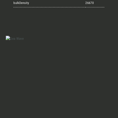
Marmi Vrech Collection
bulkDensity
26670
Materiali
Finiture
Magazine
Insieme per grandi progetti
Chi siamo
Richiedi l'Architect's kit, il kit di
progettazione realizzato per architetti e
Lavora con Noi
interior designer alla ricerca di pietre
naturali da utilizzare nel prossimo
progetto.
Contatti