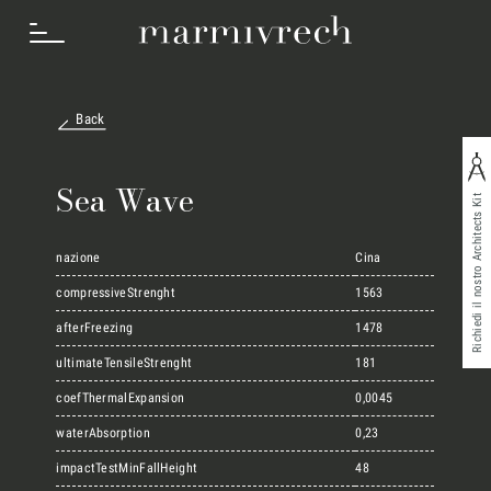
Back
Cosa Facciamo
Sea Wave
Richiedi il nostro Architects Kit
Settori
nazione
Cina
compressiveStrenght
1563
afterFreezing
1478
Progetti
ultimateTensileStrenght
181
coefThermalExpansion
0,0045
Innovation Lab
waterAbsorption
0,23
impactTestMinFallHeight
48