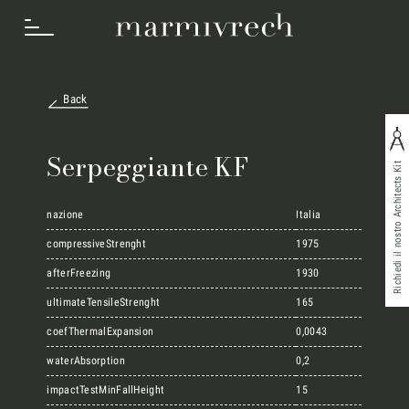
Back
Cosa Facciamo
Serpeggiante KF
Richiedi il nostro Architects Kit
Settori
nazione
Italia
compressiveStrenght
1975
afterFreezing
1930
Progetti
ultimateTensileStrenght
165
coefThermalExpansion
0,0043
Innovation Lab
waterAbsorption
0,2
impactTestMinFallHeight
15