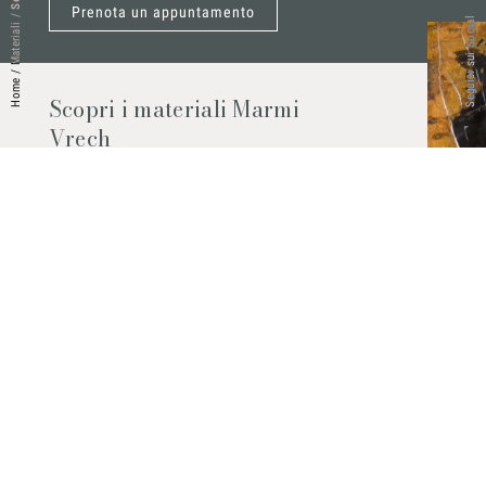
Prenota un appuntamento
/
Seguici sui Social
Materiali
/
Home
Scopri i materiali Marmi
Vrech
Marmo, pietre naturali, ceramiche,
agglomerati al quarzo e molto altro.
Contattaci per scoprire tutti i materiali
disponibili.
Richiedilo subito
© 2026 Marmi Vrech | All rights reserved | P.IVA 03122200300