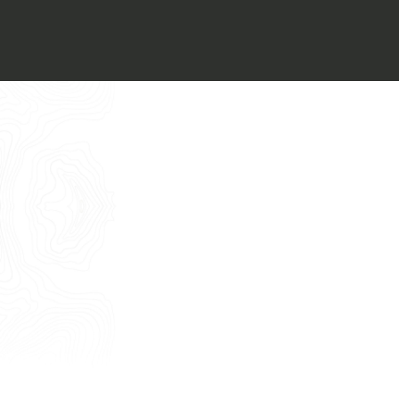
Voglio ricevere il vostro
Architect’s kit
Italiano
Vorrei un appuntamento per una
Consulenza Gratuita
English
Nome
Cognome
E-mail
Telefono
Messaggio
Acconsento all'uso dei dati come da
indicazioni della
Privacy Policy
*