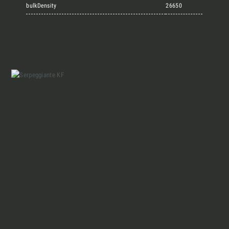
Marmi Vrech Collection
bulkDensity
26650
Materiali
Finiture
Magazine
Insieme per grandi progetti
Chi siamo
Richiedi l'Architect's kit, il kit di
progettazione realizzato per architetti e
Lavora con Noi
interior designer alla ricerca di pietre
naturali da utilizzare nel prossimo
progetto.
Contatti