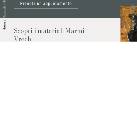
Prenota un appuntamento
/
Seguici sui Social
Materiali
/
Home
Scopri i materiali Marmi
Vrech
Marmo, pietre naturali, ceramiche,
agglomerati al quarzo e molto altro.
Contattaci per scoprire tutti i materiali
disponibili.
Richiedilo subito
© 2026 Marmi Vrech | All rights reserved | P.IVA 03122200300