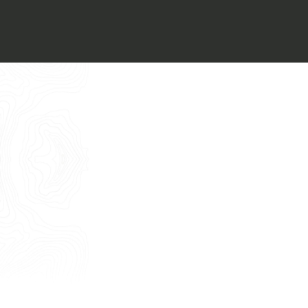
Voglio ricevere il vostro
Architect’s kit
Italiano
Vorrei un appuntamento per una
Consulenza Gratuita
English
Nome
Cognome
E-mail
Telefono
Messaggio
Acconsento all'uso dei dati come da
indicazioni della
Privacy Policy
*