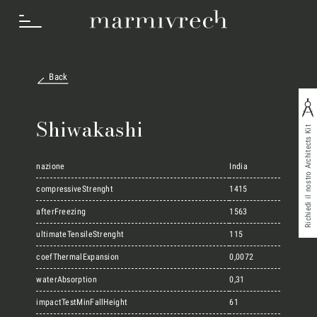
Back
Cosa Facciamo
Shiwakashi
Richiedi il nostro Architects Kit
Settori
nazione
India
compressiveStrenght
1415
afterFreezing
1563
Progetti
ultimateTensileStrenght
115
coefThermalExpansion
0,0072
Innovation Lab
waterAbsorption
0,31
impactTestMinFallHeight
61