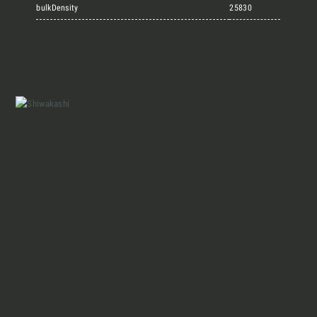
Marmi Vrech Collection
bulkDensity
25830
Materiali
Finiture
Magazine
Insieme per grandi progetti
Chi siamo
Richiedi l'Architect's kit, il kit di
progettazione realizzato per architetti e
Lavora con Noi
interior designer alla ricerca di pietre
naturali da utilizzare nel prossimo
progetto.
Contatti