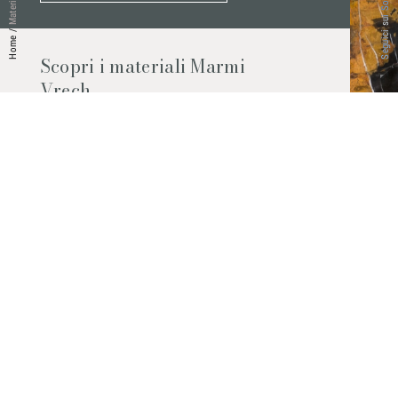
Seguici sui Social
Materiali
/
Home
Scopri i materiali Marmi
Vrech
Marmo, pietre naturali, ceramiche,
agglomerati al quarzo e molto altro.
Contattaci per scoprire tutti i materiali
disponibili.
Richiedilo subito
© 2026 Marmi Vrech | All rights reserved | P.IVA 03122200300
Via degli Onez, 42 - 33052 Cervignano del Friuli (Udine) - T. +39 0431