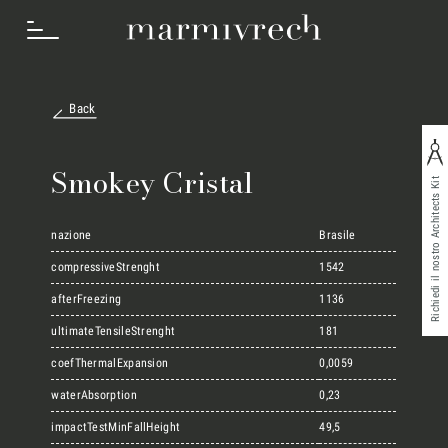
Back
Cosa Facciamo
Smokey Cristal
Richiedi il nostro Architects Kit
Settori
nazione
Brasile
compressiveStrenght
1542
afterFreezing
1136
Progetti
ultimateTensileStrenght
181
coefThermalExpansion
0,0059
Innovation Lab
waterAbsorption
0,23
impactTestMinFallHeight
49,5