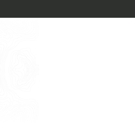
Architect’s kit
Italiano
Vorrei un appuntamento per una
Consulenza Gratuita
English
Nome
Cognome
E-mail
Telefono
Messaggio
Acconsento all'uso dei dati come da
indicazioni della
Privacy Policy
*