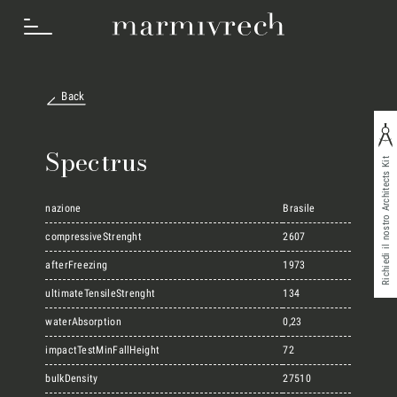
Back
Cosa Facciamo
Spectrus
Richiedi il nostro Architects Kit
Settori
nazione
Brasile
compressiveStrenght
2607
afterFreezing
1973
Progetti
ultimateTensileStrenght
134
waterAbsorption
0,23
Innovation Lab
impactTestMinFallHeight
72
bulkDensity
27510