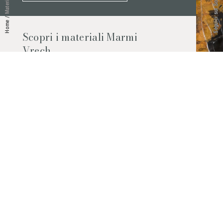
Seguici sui Social
Materiali
/
Home
Scopri i materiali Marmi
Vrech
Marmo, pietre naturali, ceramiche,
agglomerati al quarzo e molto altro.
Contattaci per scoprire tutti i materiali
disponibili.
Richiedilo subito
© 2026 Marmi Vrech | All rights reserved | P.IVA 03122200300
Via degli Onez, 42 - 33052 Cervignano del Friuli (Udine) - T. +39 0431