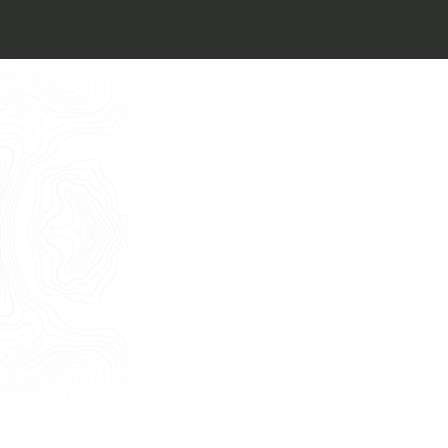
Architect’s kit
Italiano
Vorrei un appuntamento per una
Consulenza Gratuita
English
Nome
Cognome
E-mail
Telefono
Messaggio
Acconsento all'uso dei dati come da
indicazioni della
Privacy Policy
*