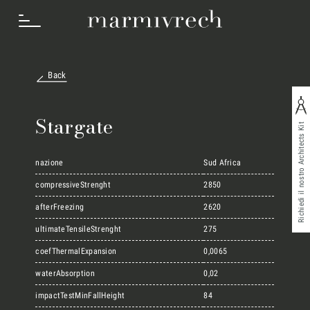
Back
Cosa Facciamo
Stargate
Richiedi il nostro Architects Kit
Settori
nazione
Sud Africa
compressiveStrenght
2850
afterFreezing
2620
Progetti
ultimateTensileStrenght
275
coefThermalExpansion
0,0065
Innovation Lab
waterAbsorption
0,02
impactTestMinFallHeight
84