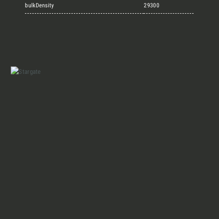
Marmi Vrech Collection
bulkDensity
29300
Materiali
Finiture
Magazine
Insieme per grandi progetti
Chi siamo
Richiedi l'Architect's kit, il kit di
progettazione realizzato per architetti e
Lavora con Noi
interior designer alla ricerca di pietre
naturali da utilizzare nel prossimo
progetto.
Contatti