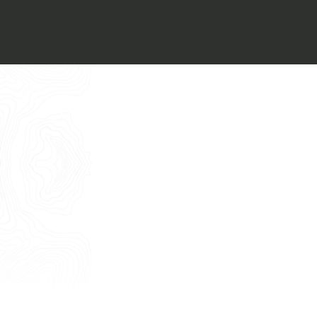
Voglio ricevere il vostro
Architect’s kit
Italiano
Vorrei un appuntamento per una
Consulenza Gratuita
English
Nome
Cognome
E-mail
Telefono
Messaggio
Acconsento all'uso dei dati come da
indicazioni della
Privacy Policy
*