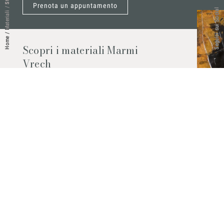
Prenota un appuntamento
/
Seguici sui Social
Materiali
/
Home
Scopri i materiali Marmi
Vrech
Marmo, pietre naturali, ceramiche,
agglomerati al quarzo e molto altro.
Contattaci per scoprire tutti i materiali
disponibili.
Richiedilo subito
© 2026 Marmi Vrech | All rights reserved | P.IVA 03122200300