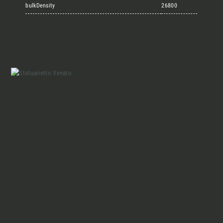
Marmi Vrech Collection
bulkDensity
26800
Materiali
Finiture
Magazine
Insieme per grandi progetti
Chi siamo
Richiedi l'Architect's kit, il kit di
progettazione realizzato per architetti e
Lavora con Noi
interior designer alla ricerca di pietre
naturali da utilizzare nel prossimo
progetto.
Contatti