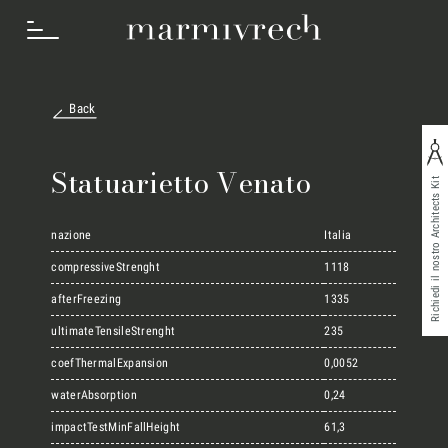
Back
Cosa Facciamo
Statuarietto Venato
Richiedi il nostro Architects Kit
Settori
nazione
Italia
compressiveStrenght
1118
afterFreezing
1335
Progetti
ultimateTensileStrenght
235
coefThermalExpansion
0,0052
Innovation Lab
waterAbsorption
0,24
impactTestMinFallHeight
61,3