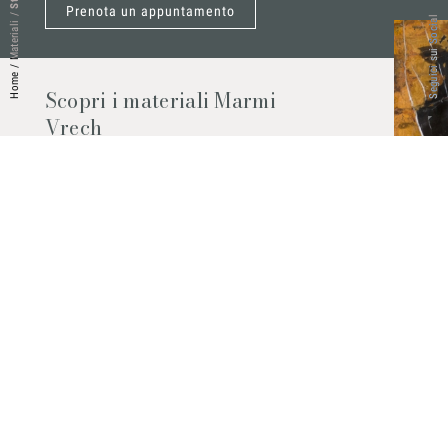
Prenota un appuntamento
/
Seguici sui Social
Materiali
/
Home
Scopri i materiali Marmi
Vrech
Marmo, pietre naturali, ceramiche,
agglomerati al quarzo e molto altro.
Contattaci per scoprire tutti i materiali
disponibili.
Richiedilo subito
© 2026 Marmi Vrech | All rights reserved | P.IVA 03122200300