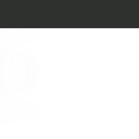
Voglio ricevere il vostro
Architect’s kit
Italiano
Vorrei un appuntamento per una
Consulenza Gratuita
English
Nome
Cognome
E-mail
Telefono
Messaggio
Acconsento all'uso dei dati come da
indicazioni della
Privacy Policy
*